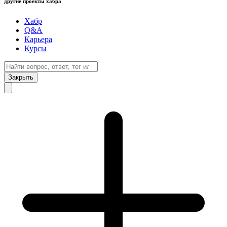
другие проекты хабра
Хабр
Q&A
Карьера
Курсы
Закрыть