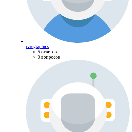
rvregraphics
5 ответов
0 вопросов