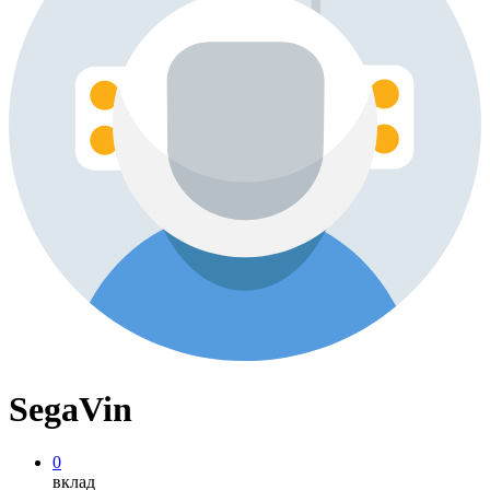
SegaVin
0
вклад