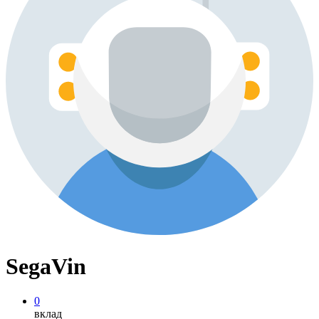
SegaVin
0
вклад