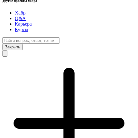
другие проекты хабра
Хабр
Q&A
Карьера
Курсы
Закрыть