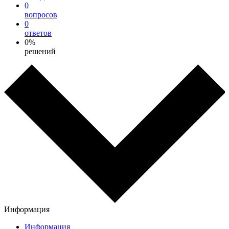
0
вопросов
0
ответов
0%
решений
Информация
Информация