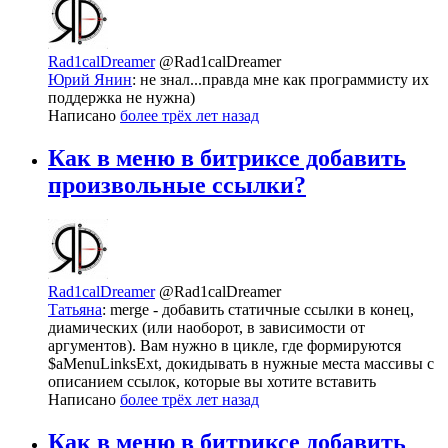
Rad1calDreamer
@Rad1calDreamer
Юрий Янин
: не знал...правда мне как программисту их
поддержка не нужна)
Написано
более трёх лет назад
Как в меню в битриксе добавить
произвольные ссылки?
Rad1calDreamer
@Rad1calDreamer
Татьяна
: merge - добавить статичные ссылки в конец,
диамических (или наоборот, в зависимости от
аргументов). Вам нужно в цикле, где формируются
$aMenuLinksExt, докидывать в нужные места массивы с
описанием ссылок, которые вы хотите вставить
Написано
более трёх лет назад
Как в меню в битриксе добавить