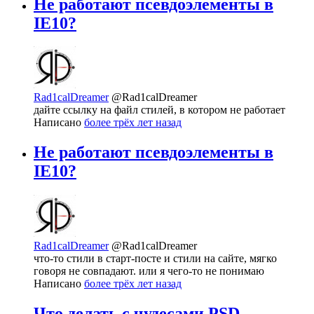
Не работают псевдоэлементы в
IE10?
Rad1calDreamer
@Rad1calDreamer
дайте ссылку на файл стилей, в котором не работает
Написано
более трёх лет назад
Не работают псевдоэлементы в
IE10?
Rad1calDreamer
@Rad1calDreamer
что-то стили в старт-посте и стили на сайте, мягко
говоря не совпадают. или я чего-то не понимаю
Написано
более трёх лет назад
Что делать с чудесами PSD-