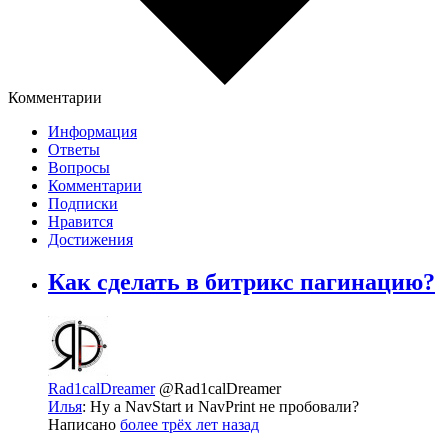
Комментарии
Информация
Ответы
Вопросы
Комментарии
Подписки
Нравится
Достижения
Как сделать в битрикс пагинацию?
Rad1calDreamer
@Rad1calDreamer
Илья
: Ну а NavStart и NavPrint не пробовали?
Написано
более трёх лет назад