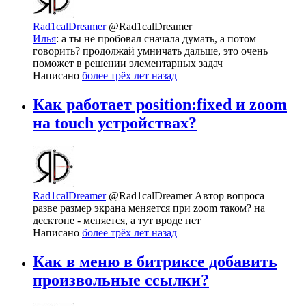
Rad1calDreamer
@Rad1calDreamer
Илья
: а ты не пробовал сначала думать, а потом
говорить? продолжай умничать дальше, это очень
поможет в решении элементарных задач
Написано
более трёх лет назад
Как работает position:fixed и zoom
на touch устройствах?
Rad1calDreamer
@Rad1calDreamer
Автор вопроса
разве размер экрана меняется при zoom таком? на
десктопе - меняется, а тут вроде нет
Написано
более трёх лет назад
Как в меню в битриксе добавить
произвольные ссылки?