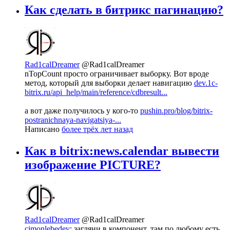
Как сделать в битрикс пагинацию?
Rad1calDreamer
@Rad1calDreamer
nTopCount просто ограничивает выборку. Вот вроде
метод, который для выборки делает навигацию
dev.1c-
bitrix.ru/api_help/main/reference/cdbresult...
а вот даже получилось у кого-то
pushin.pro/blog/bitrix-
postranichnaya-navigatsiya-...
Написано
более трёх лет назад
Как в bitrix:news.calendar вывести
изображение PICTURE?
Rad1calDreamer
@Rad1calDreamer
cimonlebedev
: загляни в компонент, там по любому есть