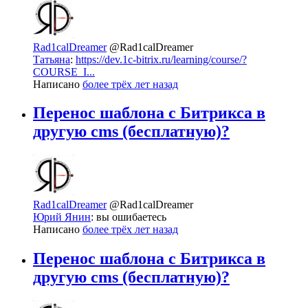
Rad1calDreamer
@Rad1calDreamer
Татьяна
:
https://dev.1c-bitrix.ru/learning/course/?
COURSE_I...
Написано
более трёх лет назад
Перенос шаблона с Битрикса в
другую cms (бесплатную)?
Rad1calDreamer
@Rad1calDreamer
Юрий Янин
: вы ошибаетесь
Написано
более трёх лет назад
Перенос шаблона с Битрикса в
другую cms (бесплатную)?