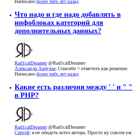
Написано
более трёх лет назад
Что надо и где надо добавлять в
инфоблоках категорий для
дополнительных данных?
Rad1calDreamer
@Rad1calDreamer
Александр Арбузов
: Спасибо = отметить как решение.
Написано
более трёх лет назад
Какие есть различия между ' ' и " "
в PHP?
Rad1calDreamer
@Rad1calDreamer
Сергей
: я не обидеть хотел автора. Просто ну совсем уж