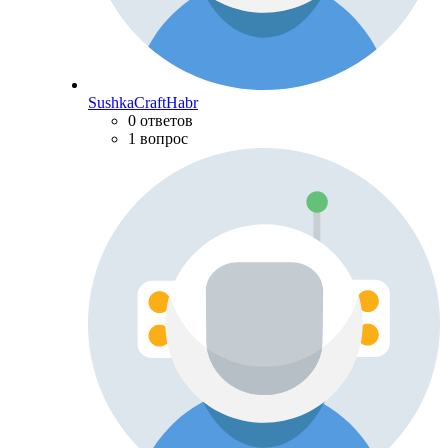
SushkaCraftHabr
0 ответов
1 вопрос