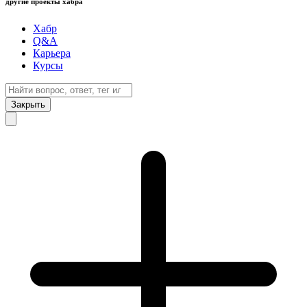
другие проекты хабра
Хабр
Q&A
Карьера
Курсы
Закрыть