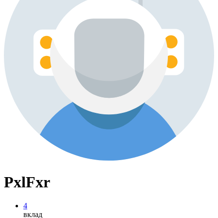
PxlFxr
4
вклад