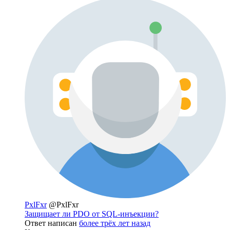
PxlFxr
@PxlFxr
Защищает ли PDO от SQL-инъекции?
Ответ написан
более трёх лет назад