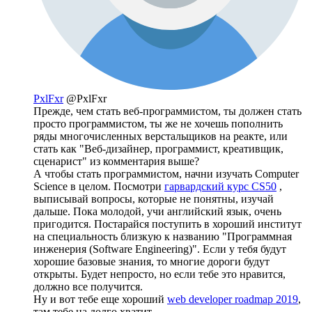
PxlFxr
@PxlFxr
Прежде, чем стать веб-программистом, ты должен стать
просто программистом, ты же не хочешь пополнить
ряды многочисленных верстальщиков на реакте, или
стать как "Веб-дизайнер, программист, креативщик,
сценарист" из комментария выше?
А чтобы стать программистом, начни изучать Computer
Science в целом. Посмотри
гарвардский курс CS50
,
выписывай вопросы, которые не понятны, изучай
дальше. Пока молодой, учи английский язык, очень
пригодится. Постарайся поступить в хороший институт
на специальность близкую к названию "Программная
инженерия (Software Engineering)". Если у тебя будут
хорошие базовые знания, то многие дороги будут
открыты. Будет непросто, но если тебе это нравится,
должно все получится.
Ну и вот тебе еще хороший
web developer roadmap 2019
,
там тебе на долго хватит.