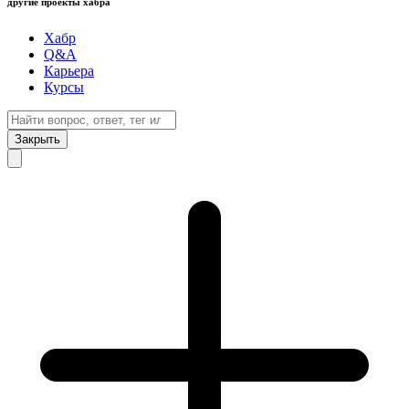
другие проекты хабра
Хабр
Q&A
Карьера
Курсы
Закрыть