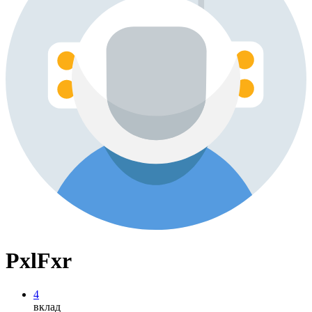
PxlFxr
4
вклад