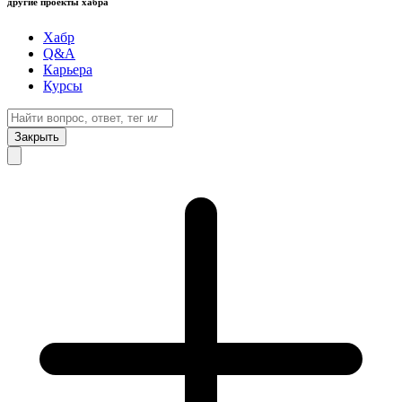
другие проекты хабра
Хабр
Q&A
Карьера
Курсы
Закрыть