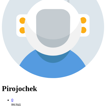
Pirojochek
0
вклад