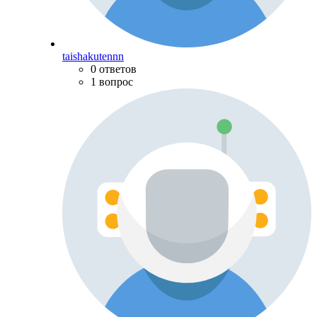
taishakutennn
0 ответов
1 вопрос