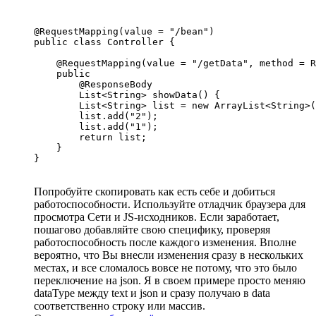
@RequestMapping(value = "/bean")

public class Controller {

    @RequestMapping(value = "/getData", method = R
    public

        @ResponseBody

        List<String> showData() {

        List<String> list = new ArrayList<String>(
        list.add("2");

        list.add("1");

        return list;

    }

}
Попробуйте скопировать как есть себе и добиться
работоспособности. Используйте отладчик браузера для
просмотра Сети и JS-исходников. Если заработает,
пошагово добавляйте свою специфику, проверяя
работоспособность после каждого изменения. Вполне
вероятно, что Вы внесли изменения сразу в нескольких
местах, и все сломалось вовсе не потому, что это было
переключение на json. Я в своем примере просто меняю
dataType между text и json и сразу получаю в data
соответственно строку или массив.