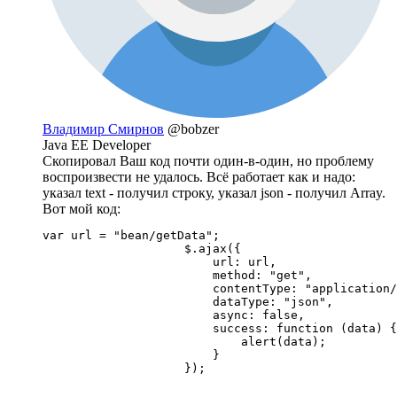
Владимир Смирнов
@bobzer
Java EE Developer
Скопировал Ваш код почти один-в-один, но проблему
воспроизвести не удалось. Всё работает как и надо:
указал text - получил строку, указал json - получил Array.
Вот мой код:
var url = "bean/getData";

                    $.ajax({

                        url: url,

                        method: "get",

                        contentType: "application/
                        dataType: "json",

                        async: false,

                        success: function (data) {

                            alert(data);

                        }

                    });