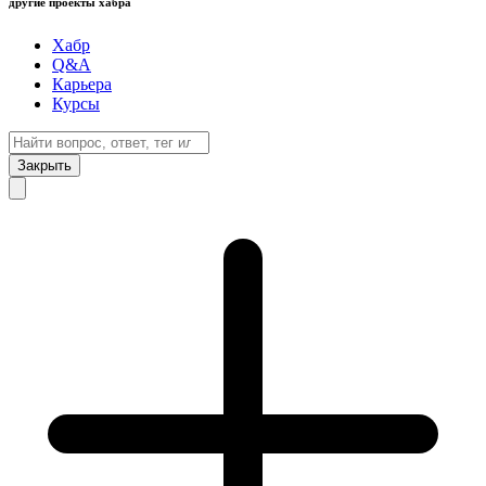
другие проекты хабра
Хабр
Q&A
Карьера
Курсы
Закрыть