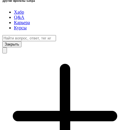
другие проекты хабра
Хабр
Q&A
Карьера
Курсы
Закрыть