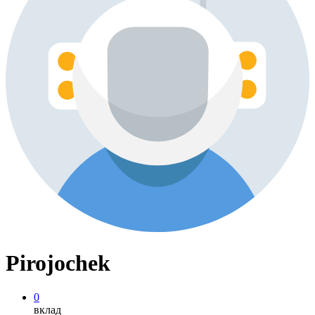
Pirojochek
0
вклад