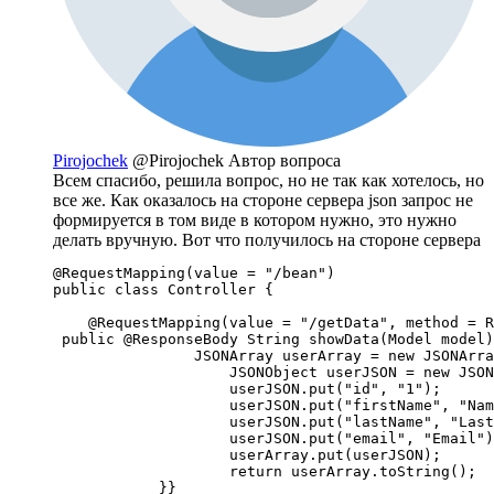
Pirojochek
@Pirojochek
Автор вопроса
Всем спасибо, решила вопрос, но не так как хотелось, но
все же. Как оказалось на стороне сервера json запрос не
формируется в том виде в котором нужно, это нужно
делать вручную. Вот что получилось на стороне сервера
@RequestMapping(value = "/bean")

public class Controller {

    @RequestMapping(value = "/getData", method = R
 public @ResponseBody String showData(Model model)
	    	JSONArray userArray = new JSONArray();

	            JSONObject userJSON = new JSONObject();

	            userJSON.put("id", "1");

	            userJSON.put("firstName", "Name");

	            userJSON.put("lastName", "LastName");

	            userJSON.put("email", "Email");

	            userArray.put(userJSON);

	            return userArray.toString();

	    }}