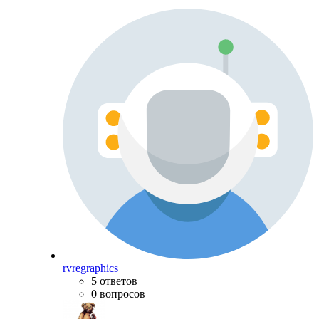
rvregraphics
5 ответов
0 вопросов