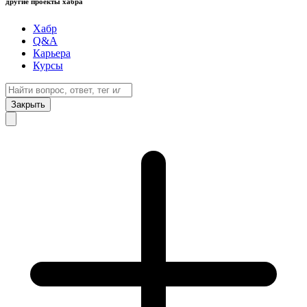
другие проекты хабра
Хабр
Q&A
Карьера
Курсы
Закрыть