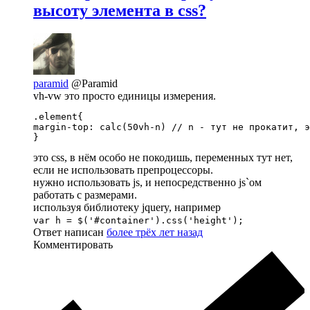
высоту элемента в css?
paramid
@Paramid
vh-vw это просто единицы измерения.
.element{

margin-top: calc(50vh-n) // n - тут не прокатит, э
}
это css, в нём особо не покодишь, переменных тут нет,
если не использовать препроцессоры.
нужно использовать js, и непосредственно js`ом
работать с размерами.
используя библиотеку jquery, например
var h = $('#container').css('height');
Ответ написан
более трёх лет назад
Комментировать