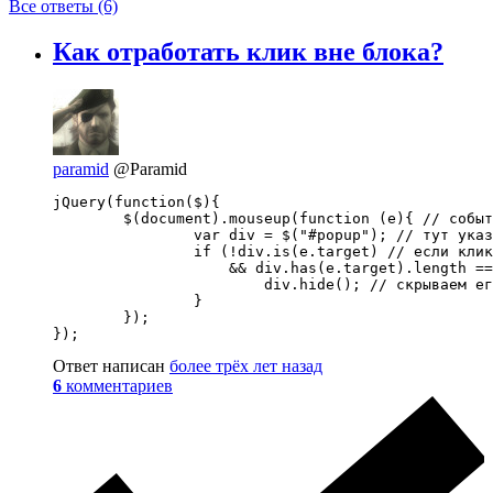
Все ответы (6)
Как отработать клик вне блока?
paramid
@Paramid
jQuery(function($){

	$(document).mouseup(function (e){ // событие клика по веб-документу

		var div = $("#popup"); // тут указываем ID элемента

		if (!div.is(e.target) // если клик был не по нашему блоку

		    && div.has(e.target).length === 0) { // и не по его дочерним элементам

			div.hide(); // скрываем его

		}

	});

});
Ответ написан
более трёх лет назад
6
комментариев