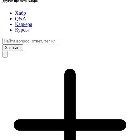
другие проекты хабра
Хабр
Q&A
Карьера
Курсы
Закрыть