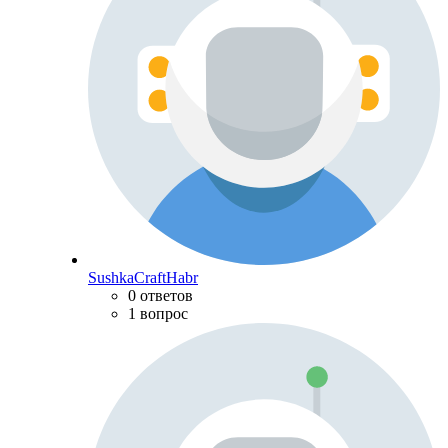
SushkaCraftHabr
0 ответов
1 вопрос