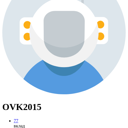
OVK2015
77
вклад