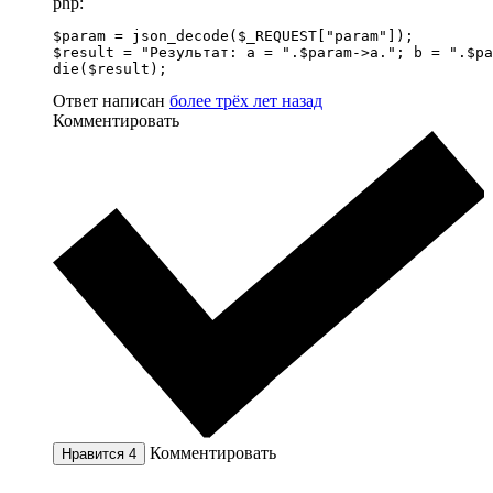
php:
$param = json_decode($_REQUEST["param"]);

$result = "Результат: a = ".$param->a."; b = ".$pa
die($result);
Ответ написан
более трёх лет назад
Комментировать
Комментировать
Нравится
4