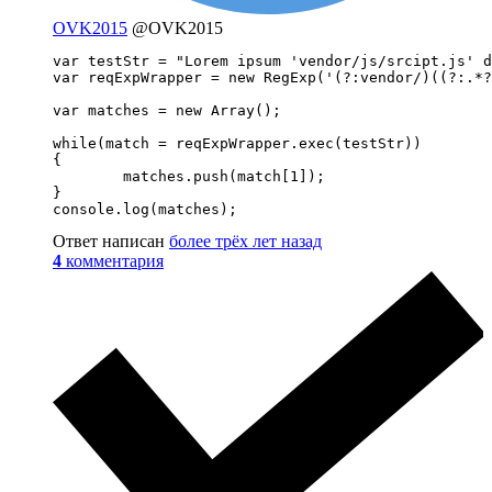
OVK2015
@OVK2015
var testStr = "Lorem ipsum 'vendor/js/srcipt.js' d
var reqExpWrapper = new RegExp('(?:vendor/)((?:.*?
var matches = new Array();

while(match = reqExpWrapper.exec(testStr))

{

	matches.push(match[1]);

}

console.log(matches);
Ответ написан
более трёх лет назад
4
комментария