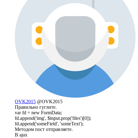
OVK2015
@OVK2015
Правильно гуглите.
var fd = new FormData;
fd.append('img', $input.prop('files')[0]);
fd.append('someField', 'someText');
Методом пост отправляете.
В ajax