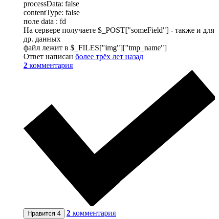
processData: false
contentType: false
поле data : fd
На сервере получаете $_POST["someField"] - также и для
др. данных
файл лежит в $_FILES["img"]["tmp_name"]
Ответ написан
более трёх лет назад
2
комментария
2
комментария
Нравится
4