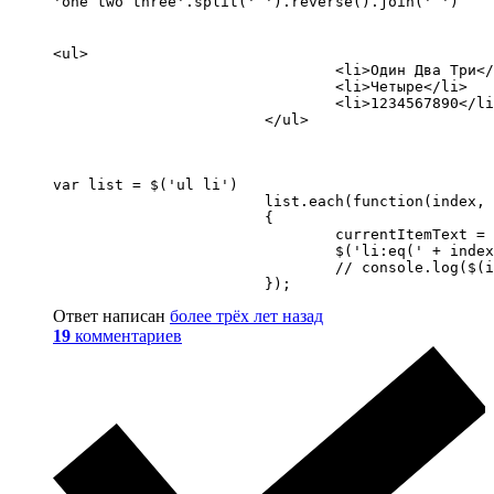
'one two three'.split(' ').reverse().join(' ')
<ul>

				<li>Один Два Три</li>

				<li>Четыре</li>

				<li>1234567890</li>

			</ul>
var list = $('ul li')

			list.each(function(index, item)

			{

				currentItemText = $(item).html();

				$('li:eq(' + index + ')').html(currentItemText.split('').reverse().join(''));

				// console.log($(item).html());

			});
Ответ написан
более трёх лет назад
19
комментариев