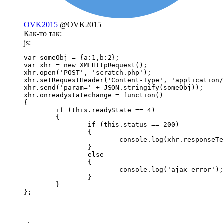
OVK2015
@OVK2015
Как-то так:
js:
var someObj = {a:1,b:2};

var xhr = new XMLHttpRequest();			

xhr.open('POST', 'scratch.php');

xhr.setRequestHeader('Content-Type', 'application/x-
xhr.send('param=' + JSON.stringify(someObj));

xhr.onreadystatechange = function()

{

	if (this.readyState == 4) 

	{

		if (this.status == 200)

		{

			console.log(xhr.responseText);

		}

		else

		{

			console.log('ajax error');

		}

	}

};