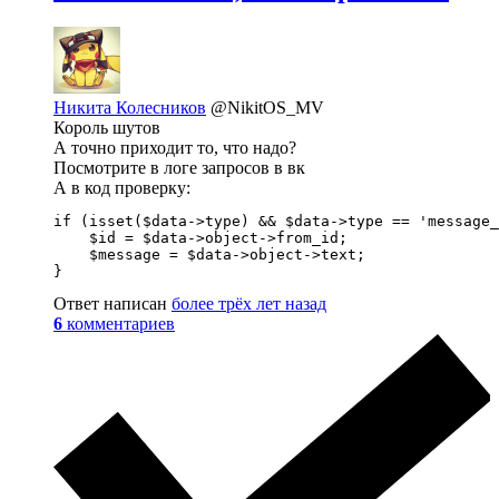
Никита Колесников
@NikitOS_MV
Король шутов
А точно приходит то, что надо?
Посмотрите в логе запросов в вк
А в код проверку:
if (isset($data->type) && $data->type == 'message_
    $id = $data->object->from_id;

    $message = $data->object->text;

}
Ответ написан
более трёх лет назад
6
комментариев