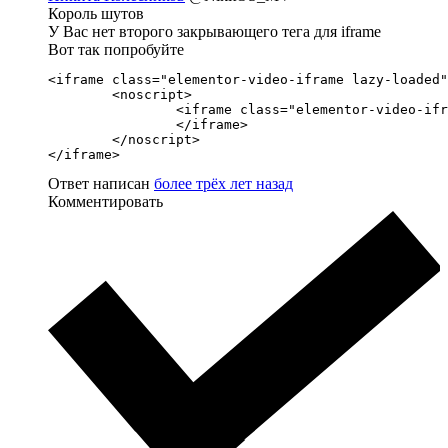
Король шутов
У Вас нет второго закрывающего тега для iframe
Вот так попробуйте
<iframe class="elementor-video-iframe lazy-loaded"
	<noscript>

		<iframe class="elementor-video-iframe" allowfullscreen src="https://www.youtube.com/embed/q_Nvg-6l5q0?feature=oembed&amp;start&amp;end&amp;wmode=opaque&amp;loop=0&amp;controls=1&amp;mute=0&amp;rel=0&amp;modestbranding=0">

		</iframe>

	</noscript>

</iframe>
Ответ написан
более трёх лет назад
Комментировать