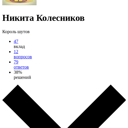
Никита Колесников
Король шутов
47
вклад
12
вопросов
79
ответов
38%
решений