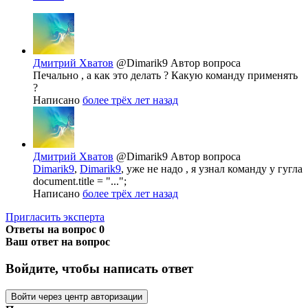
Дмитрий Хватов
@Dimarik9
Автор вопроса
Печально , а как это делать ? Какую команду применять
?
Написано
более трёх лет назад
Дмитрий Хватов
@Dimarik9
Автор вопроса
Dimarik9
,
Dimarik9
, уже не надо , я узнал команду у гугла
document.title = "...";
Написано
более трёх лет назад
Пригласить эксперта
Ответы на вопрос
0
Ваш ответ на вопрос
Войдите, чтобы написать ответ
Войти через центр авторизации