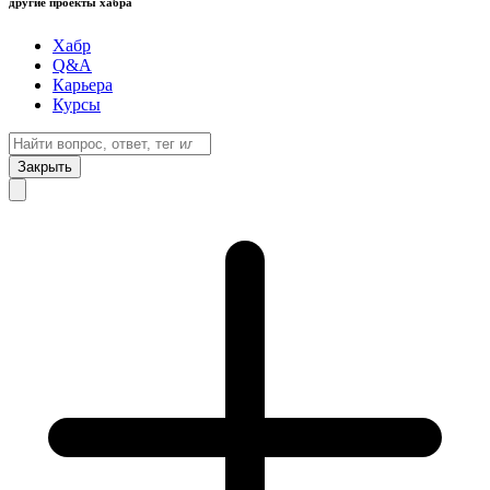
другие проекты хабра
Хабр
Q&A
Карьера
Курсы
Закрыть