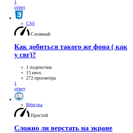
1
ответ
CSS
Сложный
Как добиться такого же фона ( как
у свг)?
1 подписчик
15 июл.
272 просмотра
1
ответ
Вёрстка
Простой
Сложно ли верстать на экране