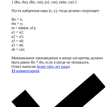
{ (lhs, rhs), (lhs, cur), (a1, cur), (min, cur) }.
Пусть найденная пара (x, y), тогда делаем следующее:
lhs = x;
rhs = y;
m = min(m, a1);
a1 = a2;
a2 = a3;
a3 = a4;
a5 = a6;
a6 = cur;
Минимальное произведение в конце алгоритма должно
быть равно lhs * rhs, если я нигде не облажался.
Ответ написан
более трёх лет назад
15
комментариев