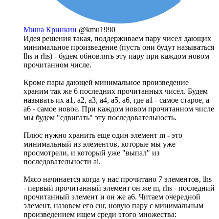
Миша Кринкин
@kmu1990
Идея решения такая, поддерживаем пару чисел дающих
минимальное произведение (пусть они будут называться
lhs и rhs) - будем обновлять эту пару при каждом новом
прочитанном числе.
Кроме пары дающей минимальное произведение
храним так же 6 последних прочитанных чисел. Будем
называть их a1, a2, a3, a4, a5, a6, где a1 - самое старое, а
a6 - самое новое. При каждом новом прочитанном числе
мы будем "сдвигать" эту последовательность.
Плюс нужно хранить еще один элемент m - это
минимальный из элементов, которые мы уже
просмотрели, и который уже "выпал" из
последовательности ai.
Мясо начинается когда у нас прочитано 7 элементов, lhs
- первый прочитанный элемент он же m, rhs - последний
прочитанный элемент и он же a6. Читаем очередной
элемент, назовем его cur, новую пару с минимальным
произведением ищем среди этого множества: