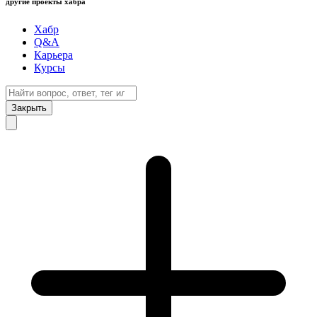
другие проекты хабра
Хабр
Q&A
Карьера
Курсы
Закрыть