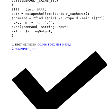
self::DEFAULT_CACHE_TTL)
{
$ttl = (int) $ttl;
$dir = escapeshellcmd($this->_cacheDir);
$command = "find {$dir} \! -type d -amin +{$ttl}
-exec rm -v '{}' ';'";
exec($command, $stringOutput);
return $stringOutput;
}
Ответ написан
более трёх лет назад
2
комментария