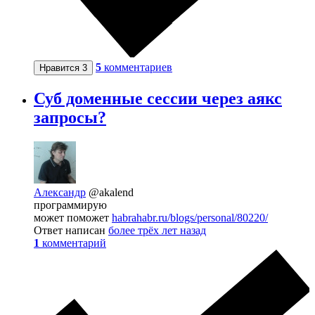
5
комментариев
Нравится
3
Суб доменные сессии через аякс
запросы?
Александр
@akalend
программирую
может поможет
habrahabr.ru/blogs/personal/80220/
Ответ написан
более трёх лет назад
1
комментарий