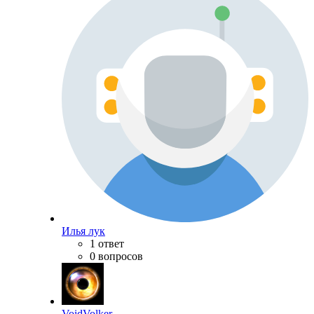
Илья лук
1 ответ
0 вопросов
VoidVolker