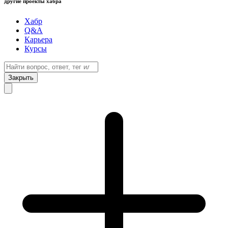
другие проекты хабра
Хабр
Q&A
Карьера
Курсы
Закрыть