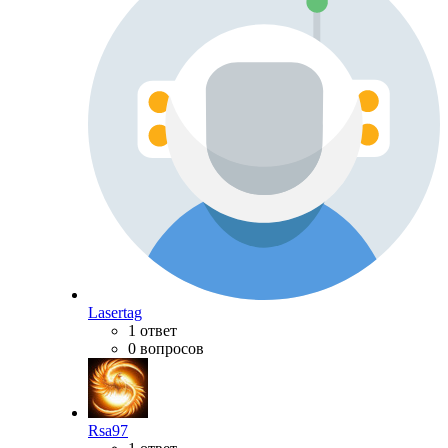
Lasertag
1 ответ
0 вопросов
Rsa97