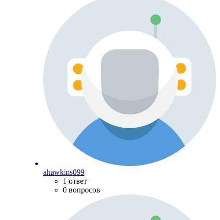
ahawkins099
1 ответ
0 вопросов