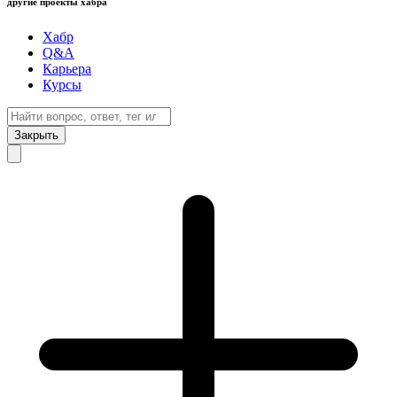
другие проекты хабра
Хабр
Q&A
Карьера
Курсы
Закрыть