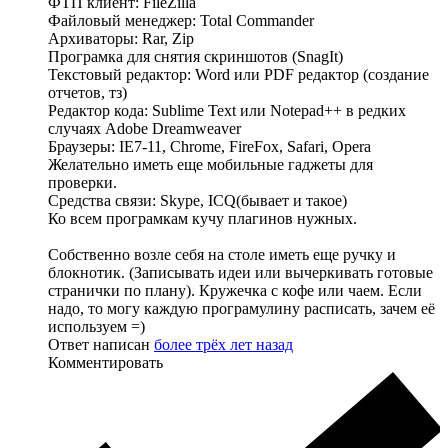
ФТП клиент: FileZilla
Файловый менеджер: Total Commander
Архиваторы: Rar, Zip
Програмка для снятия скриншотов (SnagIt)
Текстовый редактор: Word или PDF редактор (создание
отчетов, тз)
Редактор кода: Sublime Text или Notepad++ в редких
случаях Adobe Dreamweaver
Браузеры: IE7-11, Chrome, FireFox, Safari, Opera
Желательно иметь еще мобильные гаджеты для
проверки.
Средства связи: Skype, ICQ(бывает и такое)
Ко всем програмкам кучу плагинов нужных.
Собственно возле себя на столе иметь еще ручку и
блокнотик. (Записывать идеи или вычеркивать готовые
странички по плану). Кружечка с кофе или чаем. Если
надо, то могу каждую програмулину расписать, зачем её
используем =)
Ответ написан
более трёх лет назад
Комментировать