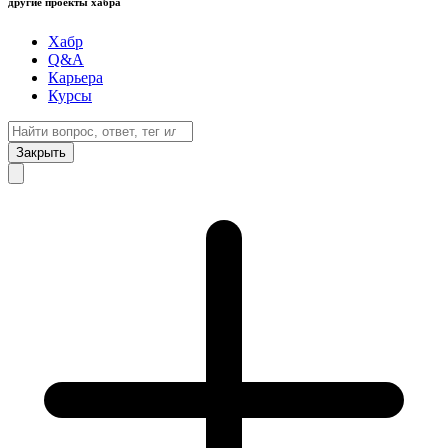
другие проекты хабра
Хабр
Q&A
Карьера
Курсы
Закрыть