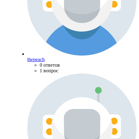
thepeach
0 ответов
1 вопрос