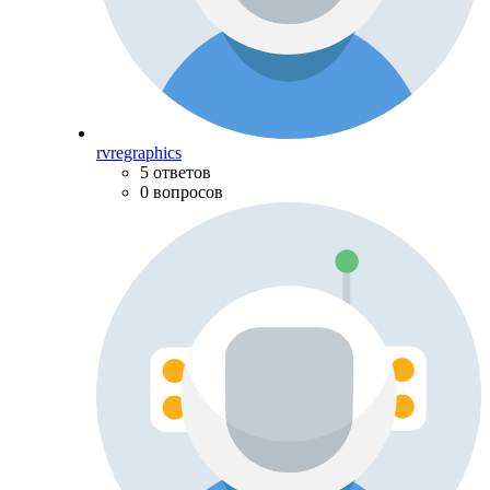
rvregraphics
5 ответов
0 вопросов