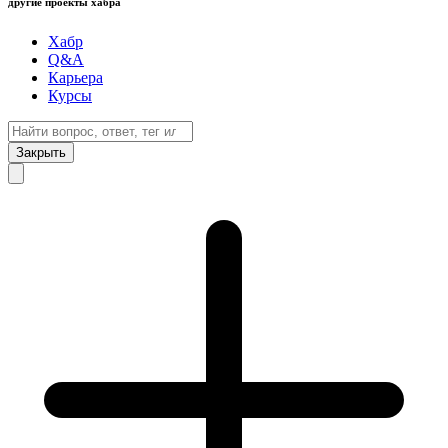
другие проекты хабра
Хабр
Q&A
Карьера
Курсы
Закрыть