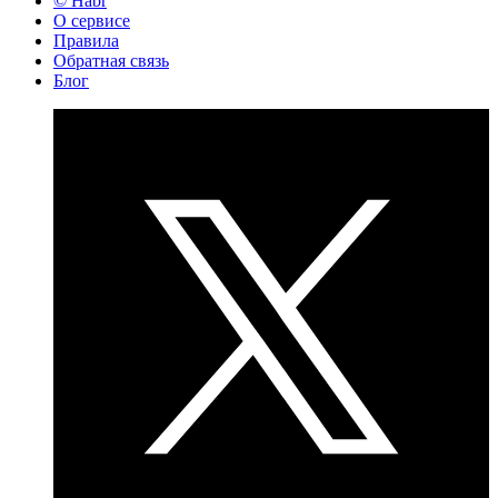
© Habr
О сервисе
Правила
Обратная связь
Блог