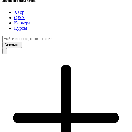
другие проекты хабра
Хабр
Q&A
Карьера
Курсы
Закрыть