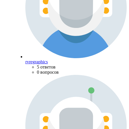
rvregraphics
5 ответов
0 вопросов