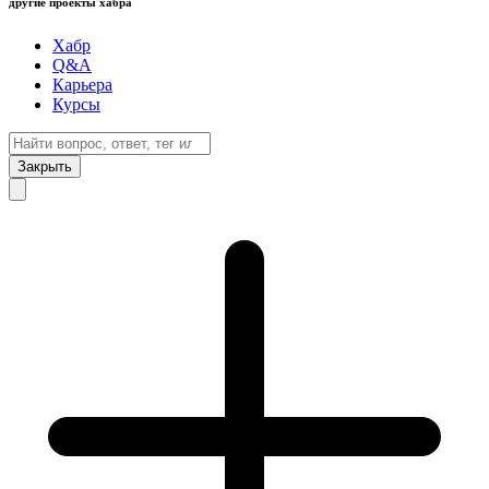
другие проекты хабра
Хабр
Q&A
Карьера
Курсы
Закрыть