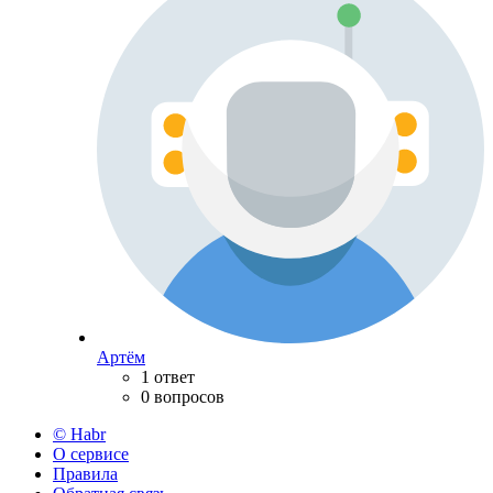
Артём
1 ответ
0 вопросов
© Habr
О сервисе
Правила