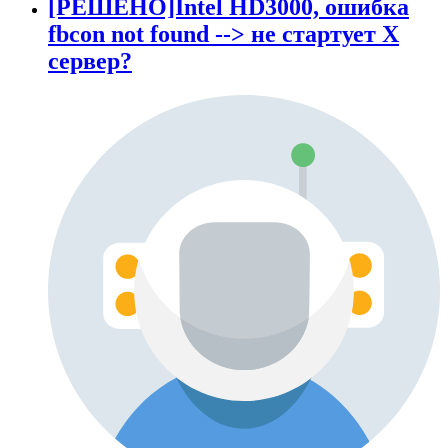
[РЕШЕНО]Intel HD3000, ошибка
fbcon not found --> не стартует X
сервер?