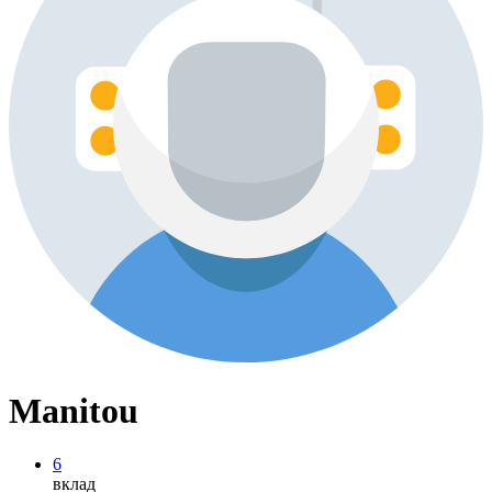
Manitou
6
вклад