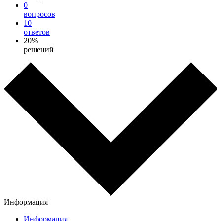
0
вопросов
10
ответов
20%
решений
Информация
Информация