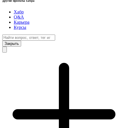
другие проекты хабра
Хабр
Q&A
Карьера
Курсы
Закрыть