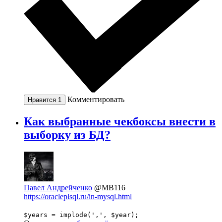
Комментировать
Нравится
1
Как выбранные чекбоксы внести в
выборку из БД?
Павел Андрейченко
@MB116
https://oracleplsql.ru/in-mysql.html
$years = implode(',', $year);