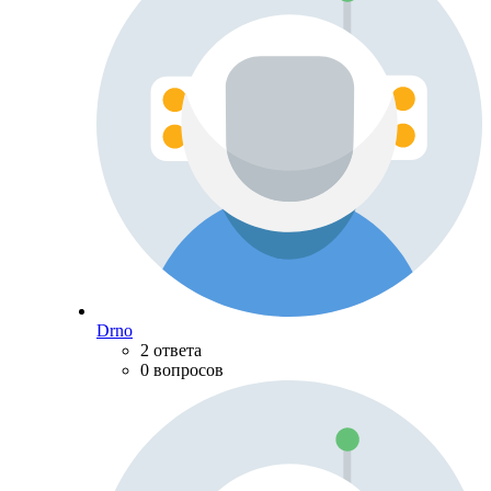
Drno
2 ответа
0 вопросов