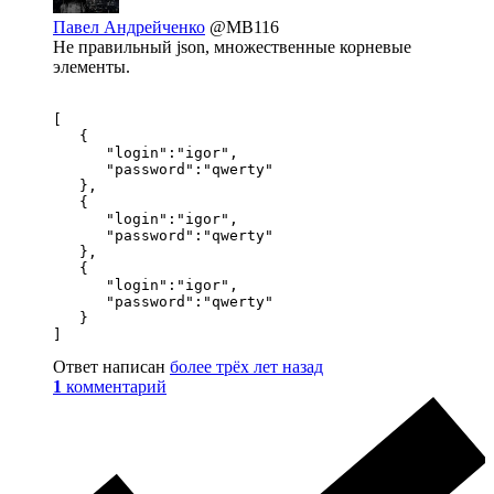
Павел Андрейченко
@MB116
Не правильный json, множественные корневые
элементы.
[

   {

      "login":"igor",

      "password":"qwerty"

   },

   {

      "login":"igor",

      "password":"qwerty"

   },

   {

      "login":"igor",

      "password":"qwerty"

   }

]
Ответ написан
более трёх лет назад
1
комментарий