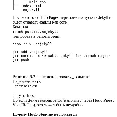
│   └── main.css

├── index.html

└── .nojekyll
После этого GitHub Pages перестанет запускать Jekyll и
будет отдавать файлы как есть.
Команда
touch public/.nojekyll
или добавь в репозиторий:
echo "" > .nojekyll

git add .nojekyll

git commit -m "Disable Jekyll for GitHub Pages"

git push
Решение №2 — не использовать _ в имени
Переименовать:
_entry.hash.css
в
entry.hash.css
Но если файл генерируется (например через Hugo Pipes /
Vite / Rollup), это может быть неудобно.
Почему Hugo обычно не ломается