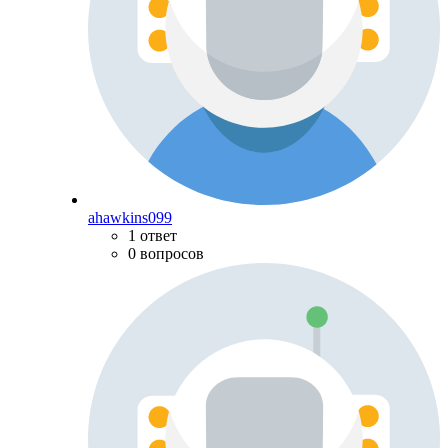
ahawkins099
1 ответ
0 вопросов