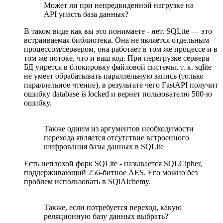
Может ли при непредвиденной нагрузке на
API упасть база данных?
В таком виде как вы это понимаете - нет. SQLite — это
встраиваемая библиотека. Она не является отдельным
процессом/сервером, она работает в том же процессе и в
том же потоке, что и ваш код. При перегрузке сервера
БД упрется в блокировку файловой системы, т. к. sqlite
не умеет обрабатывать параллельную запись (только
параллельное чтение), в результате чего FastAPI получит
ошибку database is locked и вернет пользователю 500-ю
ошибку.
Также одним из аргументов необходимости
перехода является отсутствие встроенного
шифрования базы данных в SQLite
Есть неплохой форк SQLite - называется SQLCipher,
поддерживающий 256-битное AES. Его можно без
проблем использовать в SQlAlchemy.
Также, если потребуется переход, какую
реляционную базу данных выбрать?