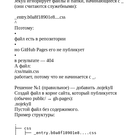
Jekyll игнорирует файлы и папки, начинающиеся с _
(они считаются служебными):
_entry.b0a8f18901e8....css
^
Поэтому:
•
файл есть в репозитории
•
но GitHub Pages его не публикует
•
в результате — 404
А файл:
/css/main.css
работает, потому что не начинается с _.
Решение №1 (правильное) — добавить .nojekyll
Создай файл в корне сайта, который публикуется
(обычно public/ → gh-pages):
.nojekyll
Пустой файл без содержимого.
Пример структуры:
.

├── css

│   ├── _entry.b0a8f18901e8....css
