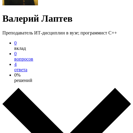
Валерий Лаптев
Преподаватель ИТ-дисциплин в вузе; программист С++
0
вклад
0
вопросов
4
ответа
0%
решений