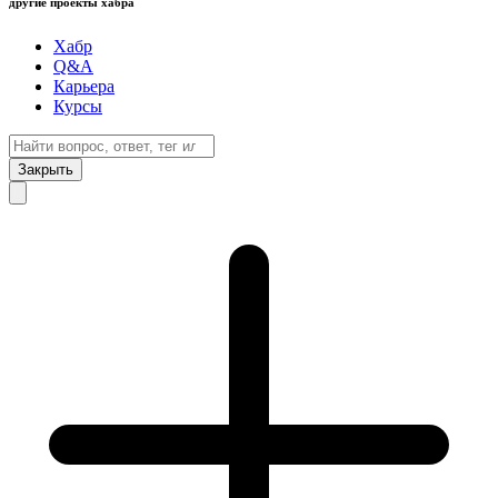
другие проекты хабра
Хабр
Q&A
Карьера
Курсы
Закрыть