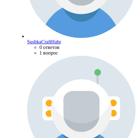
SushkaCraftHabr
0 ответов
1 вопрос