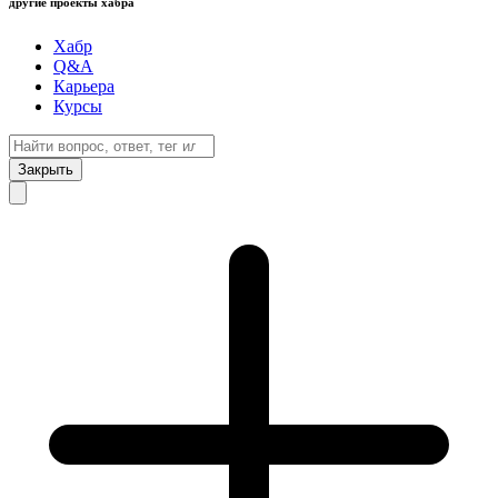
другие проекты хабра
Хабр
Q&A
Карьера
Курсы
Закрыть