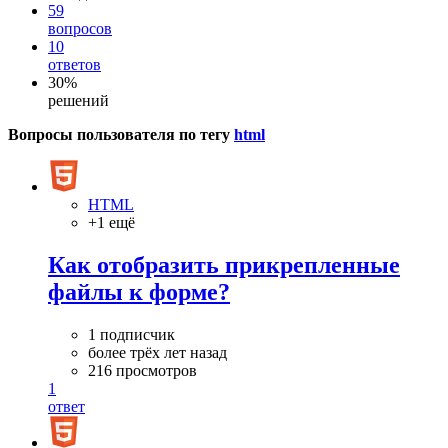
59
вопросов
10
ответов
30%
решений
Вопросы пользователя по тегу
html
HTML
+1 ещё
Как отобразить прикрепленные
файлы к форме?
1 подписчик
более трёх лет назад
216 просмотров
1
ответ