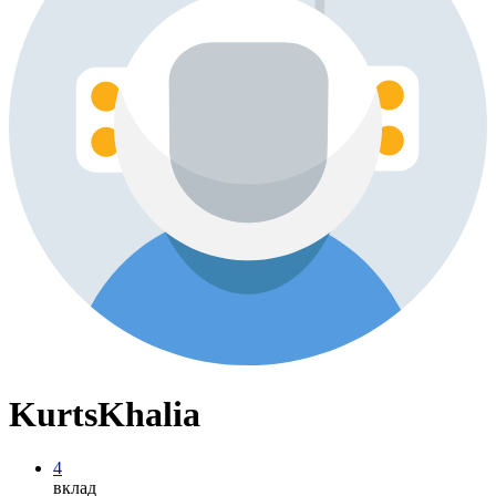
KurtsKhalia
4
вклад