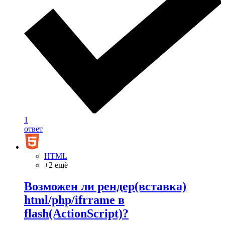
1
ответ
HTML
+2 ещё
Возможен ли рендер(вставка)
html/php/ifrrame в
flash(ActionScript)?