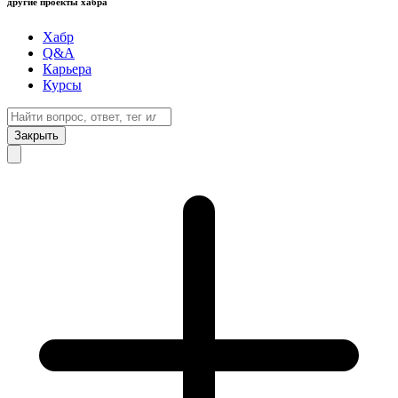
другие проекты хабра
Хабр
Q&A
Карьера
Курсы
Закрыть