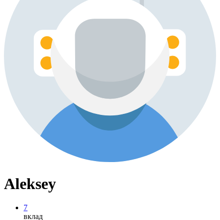
Aleksey
7
вклад