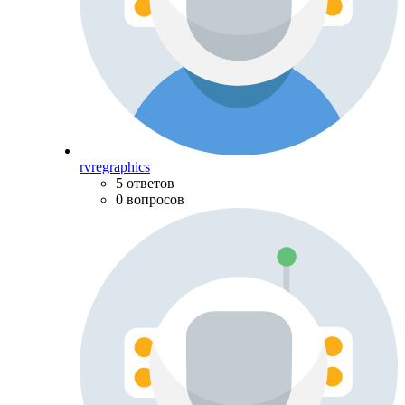
rvregraphics
5 ответов
0 вопросов