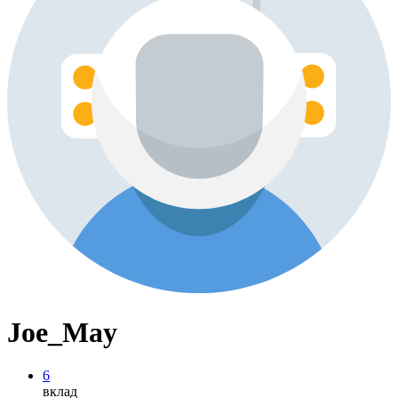
Joe_May
6
вклад