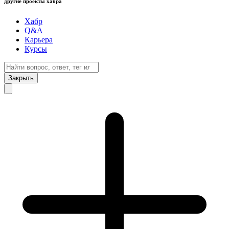
другие проекты хабра
Хабр
Q&A
Карьера
Курсы
Закрыть