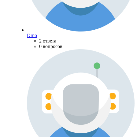
Drno
2 ответа
0 вопросов