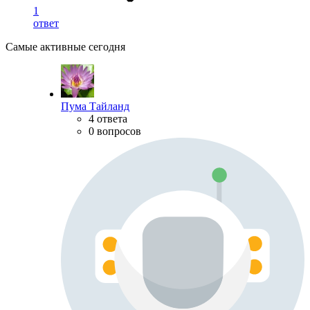
1
ответ
Самые активные сегодня
Пума Тайланд
4 ответа
0 вопросов