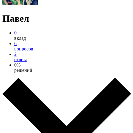
Павел
0
вклад
6
вопросов
2
ответа
0%
решений