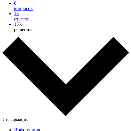
0
вопросов
13
ответов
15%
решений
Информация
Информация