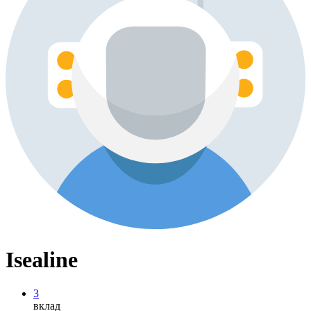
Isealine
3
вклад