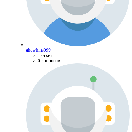
ahawkins099
1 ответ
0 вопросов