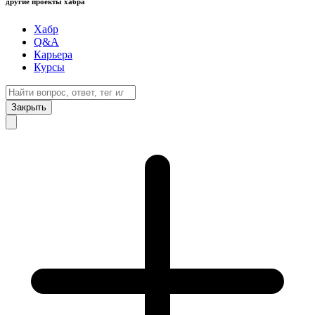
другие проекты хабра
Хабр
Q&A
Карьера
Курсы
Закрыть