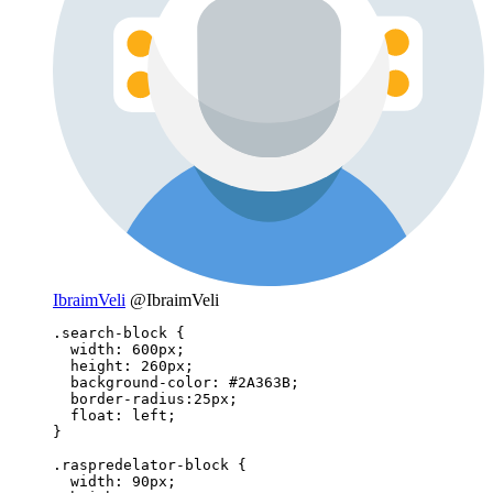
IbraimVeli
@IbraimVeli
.search-block {

  width: 600px;

  height: 260px;

  background-color: #2A363B;

  border-radius:25px;

  float: left;

}

.raspredelator-block {

  width: 90px;
