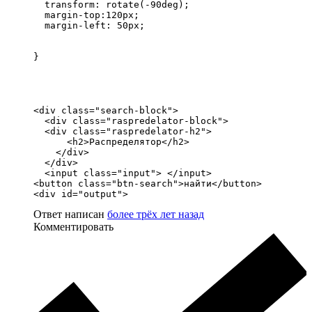
  transform: rotate(-90deg);

  margin-top:120px;

  margin-left: 50px;

}
<div class="search-block">

  <div class="raspredelator-block">

  <div class="raspredelator-h2">

      <h2>Распределятор</h2>

    </div>

  </div> 

  <input class="input"> </input>

<button class="btn-search">найти</button>

<div id="output">
Ответ написан
более трёх лет назад
Комментировать