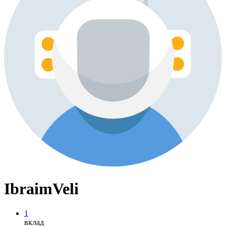
IbraimVeli
1
вклад