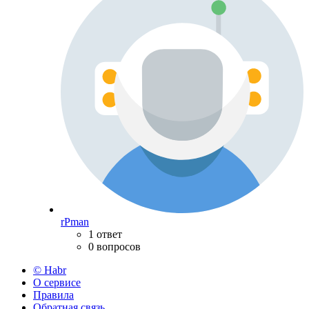
rPman
1 ответ
0 вопросов
© Habr
О сервисе
Правила
Обратная связь