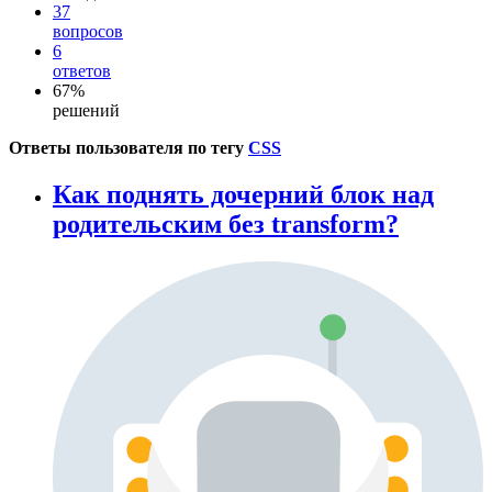
37
вопросов
6
ответов
67%
решений
Ответы пользователя по тегу
CSS
Как поднять дочерний блок над
родительским без transform?