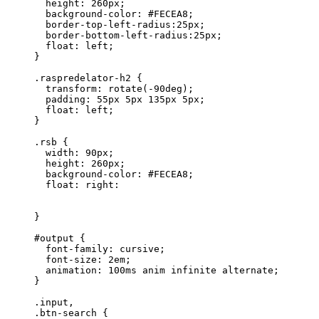
  height: 260px;

  background-color: #FECEA8;

  border-top-left-radius:25px;

  border-bottom-left-radius:25px;

  float: left;

}

.raspredelator-h2 {

  transform: rotate(-90deg);

  padding: 55px 5px 135px 5px;

  float: left;

}

.rsb {

  width: 90px;

  height: 260px;

  background-color: #FECEA8;

  float: right:

}

#output {

  font-family: cursive;

  font-size: 2em;

  animation: 100ms anim infinite alternate;

}

.input,

.btn-search {
