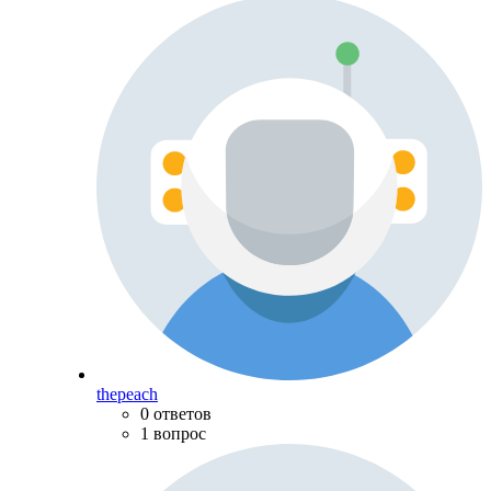
thepeach
0 ответов
1 вопрос