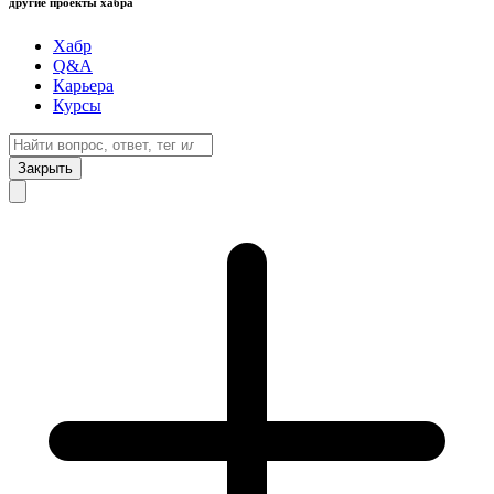
другие проекты хабра
Хабр
Q&A
Карьера
Курсы
Закрыть