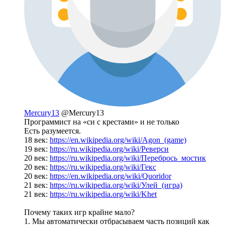
Mercury13
@Mercury13
Программист на «си с крестами» и не только
Есть разумеется.
18 век:
https://en.wikipedia.org/wiki/Agon_(game)
19 век:
https://ru.wikipedia.org/wiki/Реверси
20 век:
https://ru.wikipedia.org/wiki/Перебрось_мостик
20 век:
https://ru.wikipedia.org/wiki/Гекс
20 век:
https://en.wikipedia.org/wiki/Quoridor
21 век:
https://ru.wikipedia.org/wiki/Улей_(игра)
21 век:
https://ru.wikipedia.org/wiki/Khet
Почему таких игр крайне мало?
1. Мы автоматически отбрасываем часть позиций как