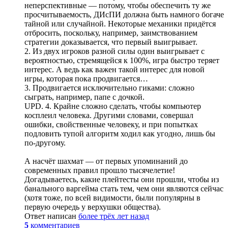
неперспективные — потому, чтобы обеспечить ту же
просчитываемость, ДИсПИ должна быть намного богаче
тайной или случайной. Некоторые механики придётся
отбросить, поскольку, например, заимствованием
стратегии доказывается, что первый выигрывает.
2. Из двух игроков разной силы один выигрывает с
вероятностью, стремящейся к 100%, игра быстро теряет
интерес. А ведь как важен такой интерес для новой
игры, которая пока продвигается…
3. Продвигается исключительно гиками: сложно
сыграть, например, папе с дочкой.
UPD. 4. Крайне сложно сделать, чтобы компьютер
косплеил человека. Другими словами, совершал
ошибки, свойственные человеку, и при попытках
подловить тупой алгоритм ходил как угодно, лишь бы
по-другому.
А насчёт шахмат — от первых упоминаний до
современных правил прошло тысячелетие!
Догадываетесь, какие плейтесты они прошли, чтобы из
банального варгейма стать тем, чем они являются сейчас
(хотя тоже, по всей видимости, были популярны в
первую очередь у верхушки общества).
Ответ написан
более трёх лет назад
5
комментариев