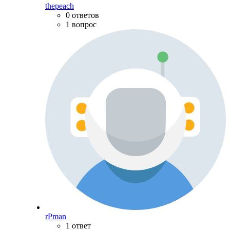
thepeach
0 ответов
1 вопрос
rPman
1 ответ