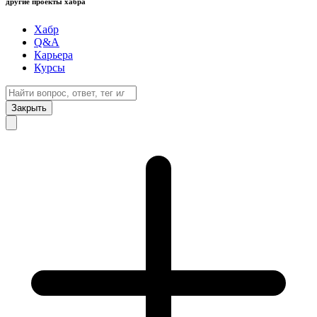
другие проекты хабра
Хабр
Q&A
Карьера
Курсы
Закрыть