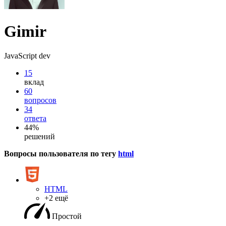
Gimir
JavaScript dev
15
вклад
60
вопросов
34
ответа
44%
решений
Вопросы пользователя по тегу
html
HTML
+2 ещё
Простой