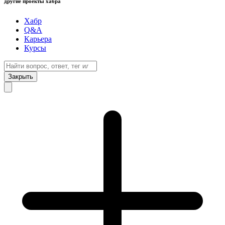
другие проекты хабра
Хабр
Q&A
Карьера
Курсы
Закрыть