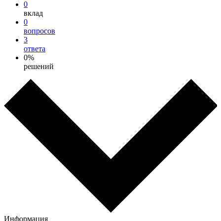
0
вклад
0
вопросов
3
ответа
0%
решений
Информация