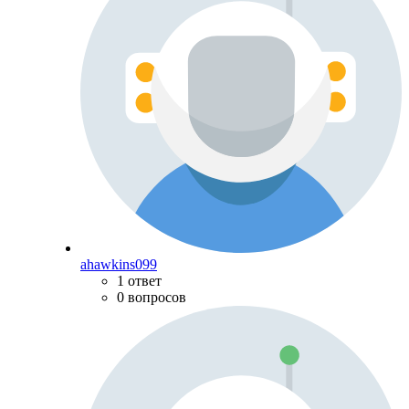
ahawkins099
1 ответ
0 вопросов