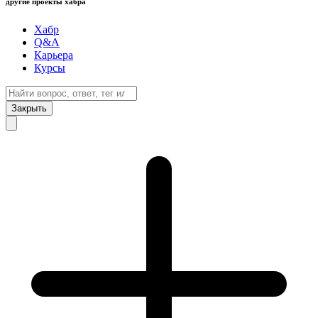
другие проекты хабра
Хабр
Q&A
Карьера
Курсы
Закрыть