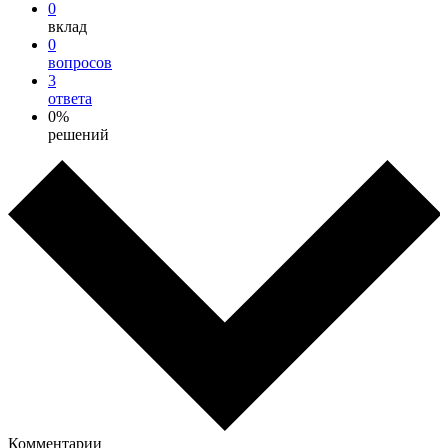
0
вклад
0
вопросов
3
ответа
0%
решений
Комментарии