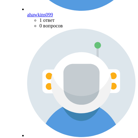
ahawkins099
1 ответ
0 вопросов