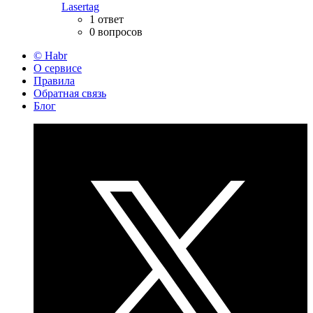
Lasertag
1 ответ
0 вопросов
© Habr
О сервисе
Правила
Обратная связь
Блог