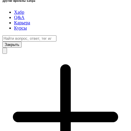
другие проекты хабра
Хабр
Q&A
Карьера
Курсы
Закрыть