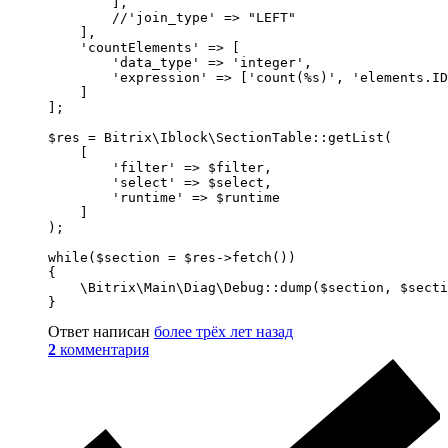
        ],

        //'join_type' => "LEFT"

    ],

    'countElements' => [

        'data_type' => 'integer',

        'expression' => ['count(%s)', 'elements.ID
    ]

];

$res = Bitrix\Iblock\SectionTable::getList(

    [

        'filter' => $filter,

        'select' => $select,

        'runtime' => $runtime

    ]

);

while($section = $res->fetch())

{

    \Bitrix\Main\Diag\Debug::dump($section, $secti
}
Ответ написан
более трёх лет назад
2
комментария