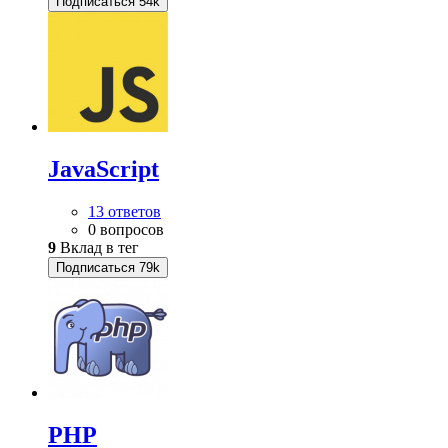
Подписаться
54k
JavaScript
13 ответов
0 вопросов
9
Вклад в тег
Подписаться
79k
PHP