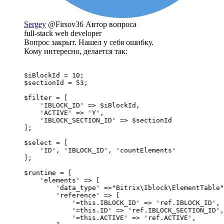
Sergey
@Firsov36
Автор вопроса
full-stack web developer
Вопрос закрыт. Нашел у себя ошибку.
Кому интересно, делается так:
$iBlockId = 10;

$sectionId = 53;

$filter = [

    'IBLOCK_ID' => $iBlockId,

    'ACTIVE' => 'Y',

    'IBLOCK_SECTION_ID' => $sectionId

];

$select = [

    'ID', 'IBLOCK_ID', 'countElements'

];

$runtime = [

    'elements' => [

        'data_type' =>"Bitrix\Iblock\ElementTable"
        'reference' => [

            '=this.IBLOCK_ID' => 'ref.IBLOCK_ID',

            '=this.ID' => 'ref.IBLOCK_SECTION_ID',

            '=this.ACTIVE' => 'ref.ACTIVE',
