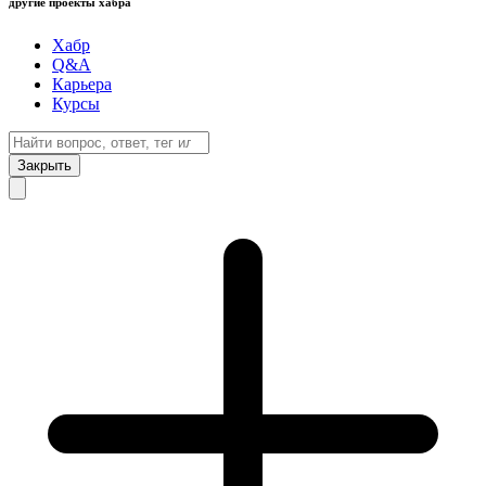
другие проекты хабра
Хабр
Q&A
Карьера
Курсы
Закрыть