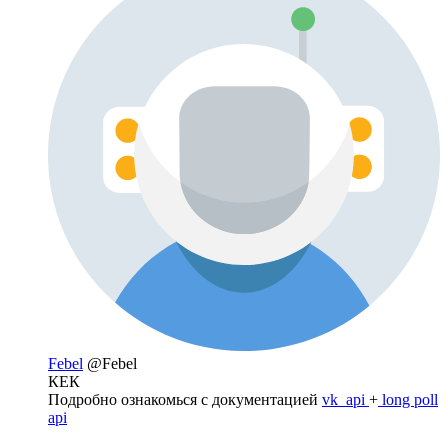
Febel
@Febel
КЕК
Подробно ознакомься с документацией
vk_api
+
long poll
api