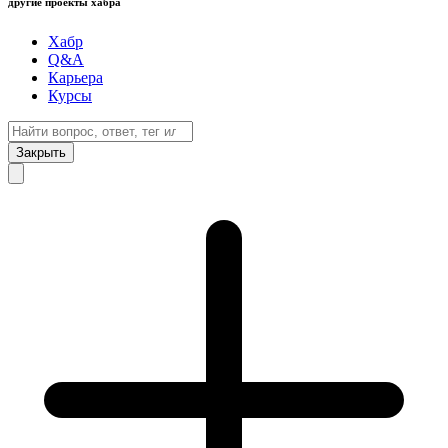
другие проекты хабра
Хабр
Q&A
Карьера
Курсы
Закрыть