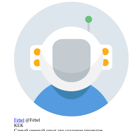
Febel
@Febel
КЕК
Cамый ценный опыт это создание проектов.