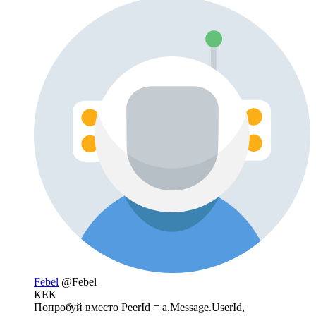
Febel
@Febel
КЕК
Попробуй вместо PeerId = a.Message.UserId,