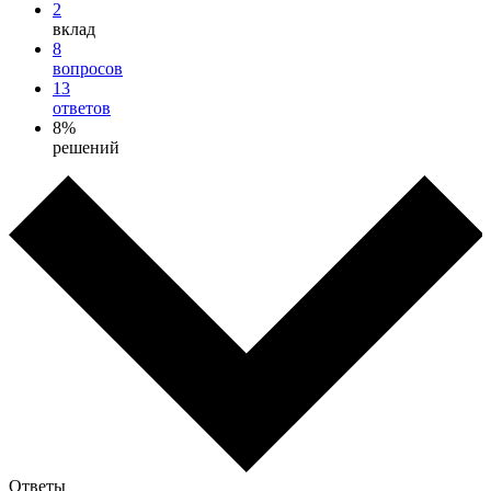
2
вклад
8
вопросов
13
ответов
8%
решений
Ответы