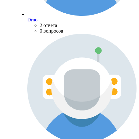
Drno
2 ответа
0 вопросов