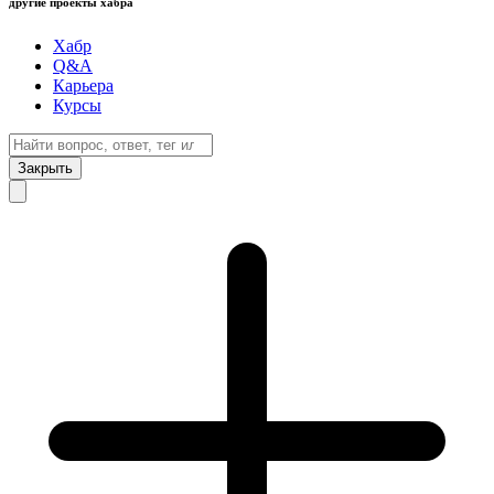
другие проекты хабра
Хабр
Q&A
Карьера
Курсы
Закрыть