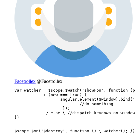
Facetrollex
@Facetrollex
var watcher = $scope.$watch('showFon', function (p
            if(new === true) {

                   angular.element($window).bind('
                           //do something

                    });

             } else { //dispatch keydown on window
})

$scope.$on('$destroy', function () { watcher(); })