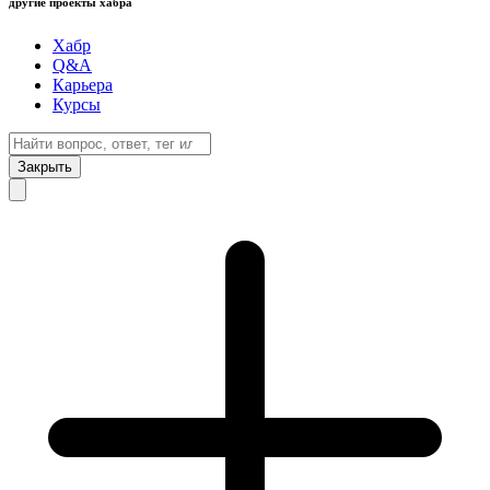
другие проекты хабра
Хабр
Q&A
Карьера
Курсы
Закрыть