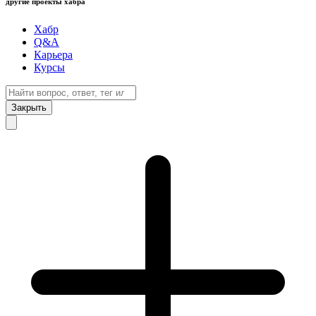
другие проекты хабра
Хабр
Q&A
Карьера
Курсы
Закрыть