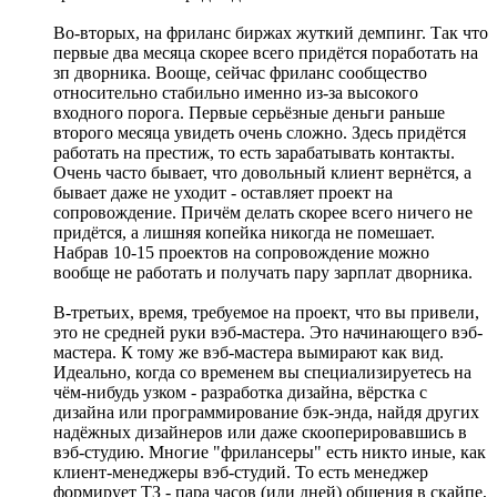
Во-вторых, на фриланс биржах жуткий демпинг. Так что
первые два месяца скорее всего придётся поработать на
зп дворника. Вооще, сейчас фриланс сообщество
относительно стабильно именно из-за высокого
входного порога. Первые серьёзные деньги раньше
второго месяца увидеть очень сложно. Здесь придётся
работать на престиж, то есть зарабатывать контакты.
Очень часто бывает, что довольный клиент вернётся, а
бывает даже не уходит - оставляет проект на
сопровождение. Причём делать скорее всего ничего не
придётся, а лишняя копейка никогда не помешает.
Набрав 10-15 проектов на сопровождение можно
вообще не работать и получать пару зарплат дворника.
В-третьих, время, требуемое на проект, что вы привели,
это не средней руки вэб-мастера. Это начинающего вэб-
мастера. К тому же вэб-мастера вымирают как вид.
Идеально, когда со временем вы специализируетесь на
чём-нибудь узком - разработка дизайна, вёрстка с
дизайна или программирование бэк-энда, найдя других
надёжных дизайнеров или даже скооперировавшись в
вэб-студию. Многие "фрилансеры" есть никто иные, как
клиент-менеджеры вэб-студий. То есть менеджер
формирует ТЗ - пара часов (или дней) общения в скайпе,