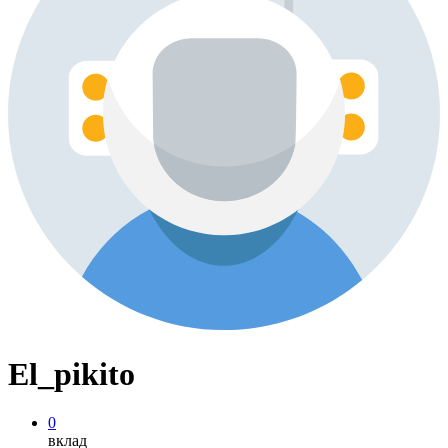
El_pikito
0
вклад