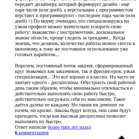
передаёт дизайнеру, который формирует дизайн - ещё
пара часов (или дней), а верстальщик с программистом
верстают и программируют - последние пара часов (или
дней) =) По моему очевидно, что специализируясь на
узком профиле можно значительно ускорить свою
работу: знакомство с инструментами, доскональное
знание области, проще следить за трендами... Когда
знаешь, что делаешь, количество работы можно свести к
минимому, к тому же постоянное использование уже
готовых наработок...
Впрочем, постоянный поток заказов, сформированный
круг знакомых как заказчиков, так и фрилансеров, узкая
специализация... Это всё хорошо и классно. Но часто не
хватает одного - дисциплины. Обустроить свой рабочий
день таким образом, чтобы минимально отвлекасться и
действительно выполнять свою работу быстро,
действительно нагружать себя по максимому. Такое
даётся далеко не каждому. Но таким ни демпинг не
почём, ни кризис. Заказы будут всегда, они сами будут
приходить, тогда как высокая дисциплина позволит
выполнять их быстро.
Ответ написан
более трёх лет назад
6
комментариев