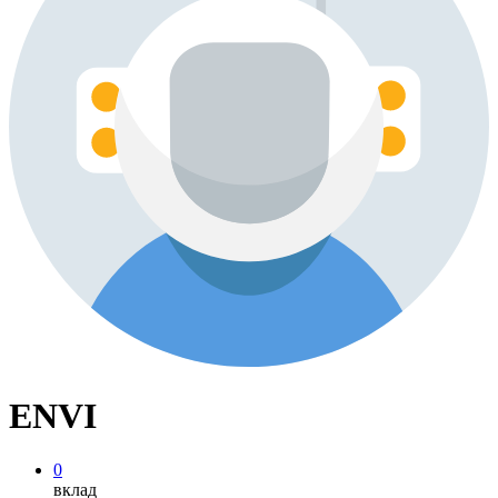
ENVI
0
вклад