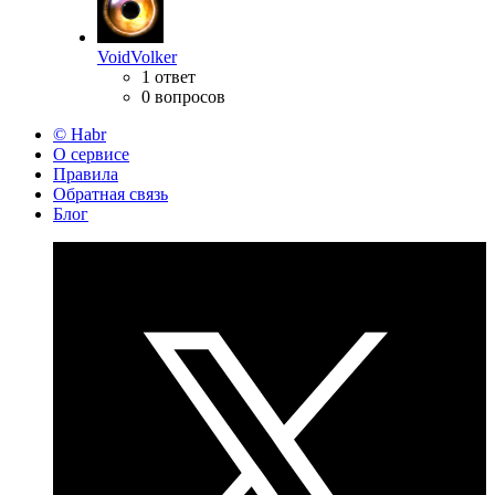
VoidVolker
1 ответ
0 вопросов
© Habr
О сервисе
Правила
Обратная связь
Блог