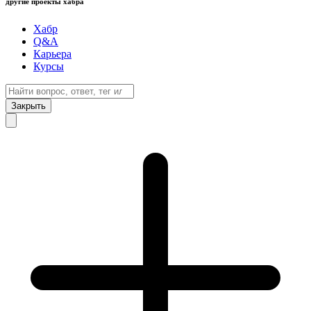
другие проекты хабра
Хабр
Q&A
Карьера
Курсы
Закрыть