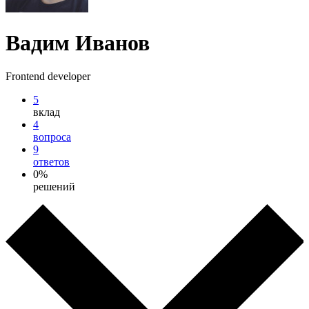
Вадим Иванов
Frontend developer
5
вклад
4
вопроса
9
ответов
0%
решений