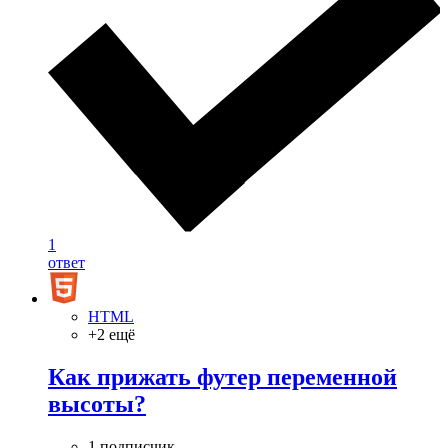
1
ответ
HTML
+2 ещё
Как прижать футер переменной
высоты?
1 подписчик