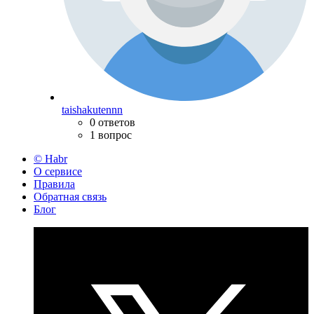
taishakutennn
0 ответов
1 вопрос
© Habr
О сервисе
Правила
Обратная связь
Блог