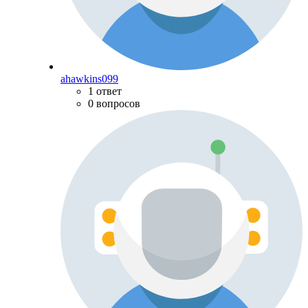
ahawkins099
1 ответ
0 вопросов