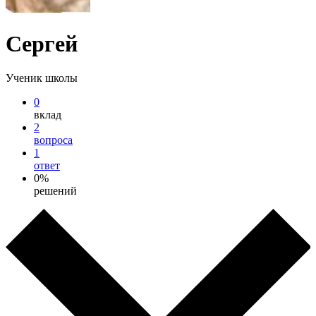
Сергей
Ученик школы
0
вклад
2
вопроса
1
ответ
0%
решений