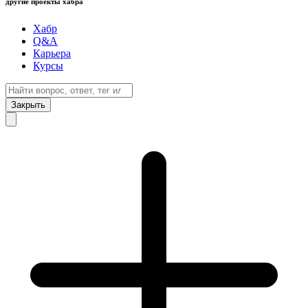
другие проекты хабра
Хабр
Q&A
Карьера
Курсы
Закрыть