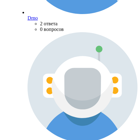
Drno
2 ответа
0 вопросов