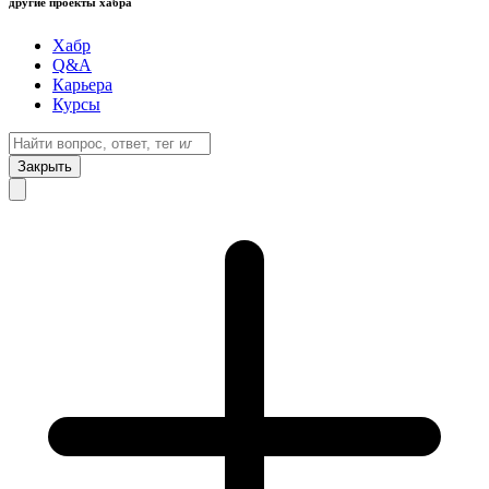
другие проекты хабра
Хабр
Q&A
Карьера
Курсы
Закрыть