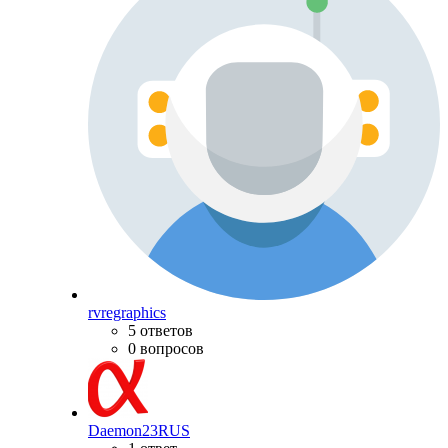
rvregraphics
5 ответов
0 вопросов
Daemon23RUS