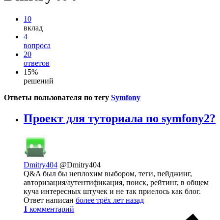
10
вклад
4
вопроса
20
ответов
15%
решений
Ответы пользователя по тегу
Symfony
Проект для туториала по symfony2?
Dmitry404
@Dmitry404
Q&A был бы неплохим выбором, теги, пейджинг,
авторизация/аутентификация, поиск, рейтинг, в общем
куча интересных штучек и не так приелось как блог.
Ответ написан
более трёх лет назад
1
комментарий