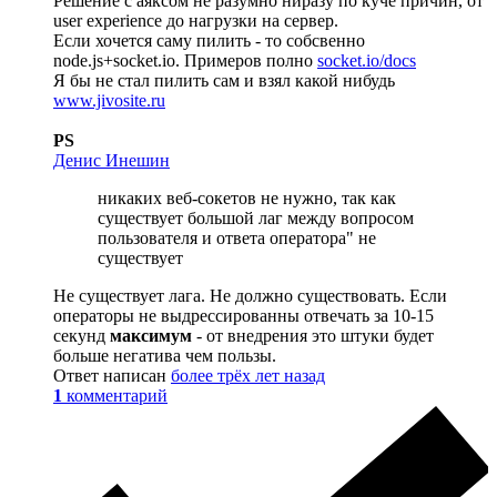
Решение с аяксом не разумно ниразу по куче причин, от
user experience до нагрузки на сервер.
Если хочется саму пилить - то собсвенно
node.js+socket.io. Примеров полно
socket.io/docs
Я бы не стал пилить сам и взял какой нибудь
www.jivosite.ru
PS
Денис Инешин
никаких веб-сокетов не нужно, так как
существует большой лаг между вопросом
пользователя и ответа оператора" не
существует
Не существует лага. Не должно существовать. Если
операторы не выдрессированны отвечать за 10-15
секунд
максимум
- от внедрения это штуки будет
больше негатива чем пользы.
Ответ написан
более трёх лет назад
1
комментарий