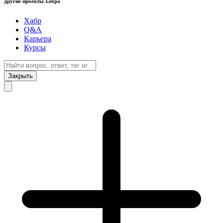
другие проекты хабра
Хабр
Q&A
Карьера
Курсы
Закрыть