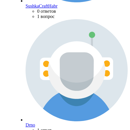
SushkaCraftHabr
0 ответов
1 вопрос
Drno