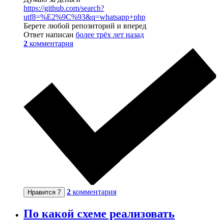
https://github.com/search?
utf8=%E2%9C%93&q=whatsapp+php
Берете любой репозиторий и вперед
Ответ написан
более трёх лет назад
2
комментария
2
комментария
Нравится
7
По какой схеме реализовать