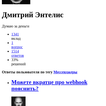
Дмитрий Энтелис
Думаю за деньги
1341
вклад
1
вопрос
1514
ответов
33%
решений
Ответы пользователя по тегу
Мессенджеры
Можете вкратце про webhook
пояснить?