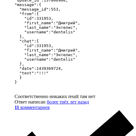
"update_id":137806900,

"message":{

  "message_id":553,

  "from":{

    "id":331953,

    "first_name":"Дмитрий",

    "last_name":"Энтелис",

    "username":"dentelis"

  },

  "chat":{

    "id":331953,

    "first_name":"Дмитрий",

    "last_name":"Энтелис",

    "username":"dentelis"

  },

  "date":1439369724,

  "text":"!!!"

  }

}
Соответственно никаких result там нет
Ответ написан
более трёх лет назад
11
комментариев