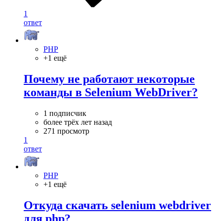
1
ответ
PHP
+1 ещё
Почему не работают некоторые
команды в Selenium WebDriver?
1 подписчик
более трёх лет назад
271 просмотр
1
ответ
PHP
+1 ещё
Откуда скачать selenium webdriver
для php?