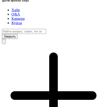
другие проекты хабра
Хабр
Q&A
Карьера
Курсы
Закрыть