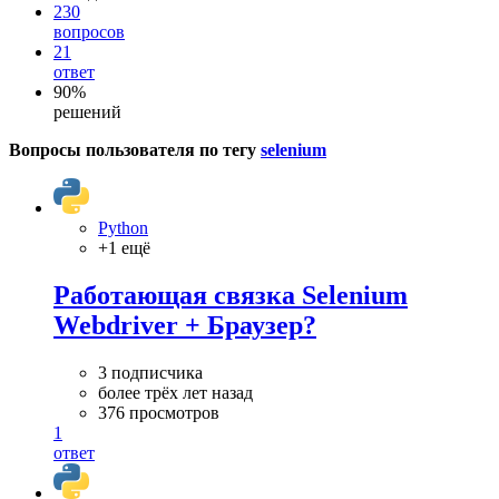
230
вопросов
21
ответ
90%
решений
Вопросы пользователя по тегу
selenium
Python
+1 ещё
Работающая связка Selenium
Webdriver + Браузер?
3 подписчика
более трёх лет назад
376 просмотров
1
ответ