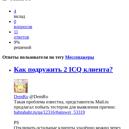
4
вклад
0
вопросов
11
ответов
9%
решений
Ответы пользователя по тегу
Мессенджеры
Как подружить 2 ICQ клиента?
DemRo
@DemRo
Такая проблема известна, представитель Mail.ru
предлагал побыть тестером для выявления причин:
habrahabr.ru/qa/12316/#answer_53319
PS
Отключать остальные клиенты удалённо можно через