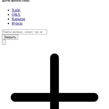
другие проекты хабра
Хабр
Q&A
Карьера
Курсы
Закрыть