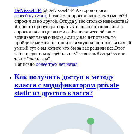
DeNissss4444
@DeNissss4444
Автор вопроса
сергей кузьмин
, Я где-то попросил написать за меня?Я
спросил явно другое. Откуда у вас столько невежества?
Я просто пробую разобраться с новой технологией и
спросил на специальном сайте из за чего обычно
возникает такая ошибка.Если у вас нет ответа, то
пройдите мимо а не пишите всякую херню типа я самый
умный тут а вы хотите что бы за вас решили все.Этот
сайт не для таких "дебильных" ответов.Всегда бесили
такие "эксперты".
Написано
более трёх лет назад
Как получить доступ к методу
класса с модификатором private
static из другого класса?