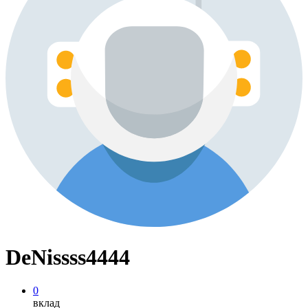
DeNissss4444
0
вклад