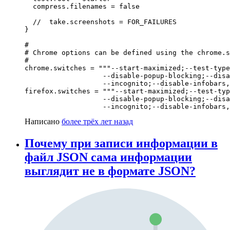
  compress.filenames = false

  //  take.screenshots = FOR_FAILURES

}

#

# Chrome options can be defined using the chrome.s
#

chrome.switches = """--start-maximized;--test-type
                   --disable-popup-blocking;--disa
                   --incognito;--disable-infobars,
firefox.switches = """--start-maximized;--test-typ
                   --disable-popup-blocking;--disa
                   --incognito;--disable-infobars,
Написано
более трёх лет назад
Почему при записи информации в
файл JSON сама информации
выглядит не в формате JSON?