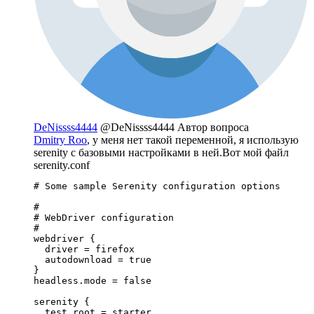
DeNissss4444
@DeNissss4444
Автор вопроса
Dmitry Roo
, у меня нет такой переменной, я использую
serenity c базовыми настройками в ней.Вот мой файл
serenity.conf
# Some sample Serenity configuration options

#

# WebDriver configuration

#

webdriver {

  driver = firefox

  autodownload = true

}

headless.mode = false

serenity {

  test.root = starter
