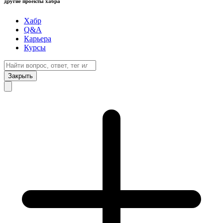
другие проекты хабра
Хабр
Q&A
Карьера
Курсы
Закрыть