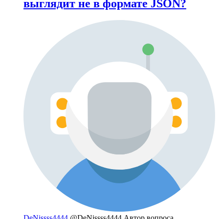
выглядит не в формате JSON?
DeNissss4444
@DeNissss4444
Автор вопроса