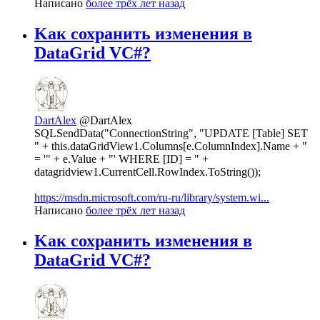
Написано
более трёх лет назад
Kак сохранить изменения в
DataGrid VC#?
DartAlex
@DartAlex
SQLSendData("ConnectionString", "UPDATE [Table] SET
" + this.dataGridView1.Columns[e.ColumnIndex].Name + "
= '" + e.Value + "' WHERE [ID] = " +
datagridview1.CurrentCell.RowIndex.ToString());
https://msdn.microsoft.com/ru-ru/library/system.wi...
Написано
более трёх лет назад
Kак сохранить изменения в
DataGrid VC#?