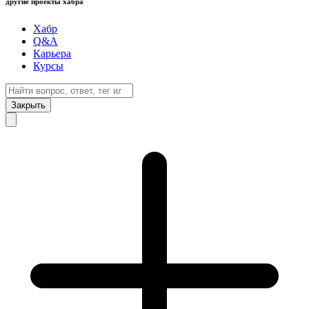
другие проекты хабра
Хабр
Q&A
Карьера
Курсы
Закрыть