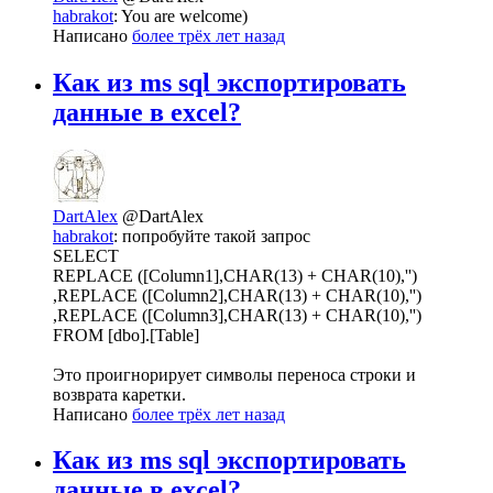
habrakot
: You are welcome)
Написано
более трёх лет назад
Как из ms sql экспортировать
данные в excel?
DartAlex
@DartAlex
habrakot
: попробуйте такой запрос
SELECT
REPLACE ([Column1],CHAR(13) + CHAR(10),'')
,REPLACE ([Column2],CHAR(13) + CHAR(10),'')
,REPLACE ([Column3],CHAR(13) + CHAR(10),'')
FROM [dbo].[Table]
Это проигнорирует символы переноса строки и
возврата каретки.
Написано
более трёх лет назад
Как из ms sql экспортировать
данные в excel?