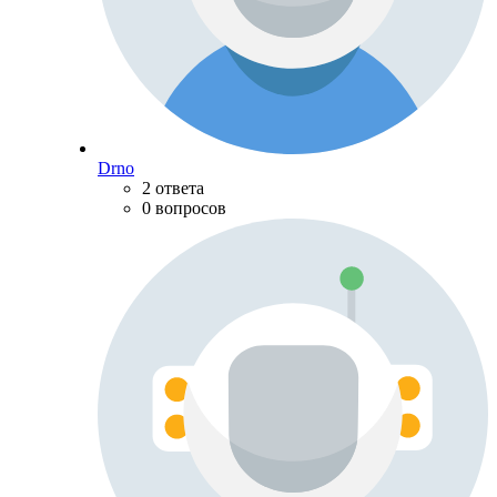
Drno
2 ответа
0 вопросов