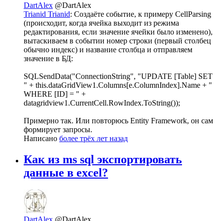
DartAlex
@DartAlex
Trianid Trianid
: Создаёте событие, к примеру CellParsing
(происходит, когда ячейка выходит из режима
редактирования, если значение ячейки было изменено),
вытаскиваем в событии номер строки (первый столбец
обычно индекс) и название столбца и отправляем
значение в БД:
SQLSendData("ConnectionString", "UPDATE [Table] SET
" + this.dataGridView1.Columns[e.ColumnIndex].Name + "
WHERE [ID] = " +
datagridview1.CurrentCell.RowIndex.ToString());
Примерно так. Или повторюсь Entity Framework, он сам
формирует запросы.
Написано
более трёх лет назад
Как из ms sql экспортировать
данные в excel?
DartAlex
@DartAlex