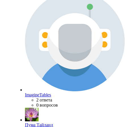
ImagineTables
2 ответа
0 вопросов
Пума Тайланд