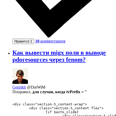
10
комментариев
Нравится
1
Как вывести migx поля в выводе
pdoresources через fenom?
Genrikh
@DarWiM
Поправил,
для случая, когда tvPrefix = ''
<div class="section-5_content-wrap">

	<div class="section-5_content flex">

		{if $avto_slide}

			<div class="section-5_slider-wrap">
