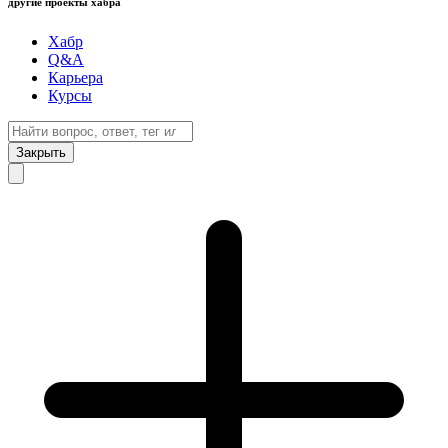
другие проекты хабра
Хабр
Q&A
Карьера
Курсы
Закрыть