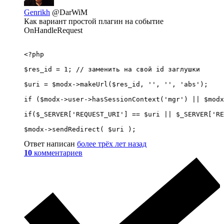
Genrikh
@DarWiM
Как вариант простой плагин на событие
OnHandleRequest
<?php

$res_id = 1; // заменить на свой id заглушки

$uri = $modx->makeUrl($res_id, '', '', 'abs');

if ($modx->user->hasSessionContext('mgr') || $modx
if($_SERVER['REQUEST_URI'] == $uri || $_SERVER['RE
$modx->sendRedirect( $uri );
Ответ написан
более трёх лет назад
10
комментариев