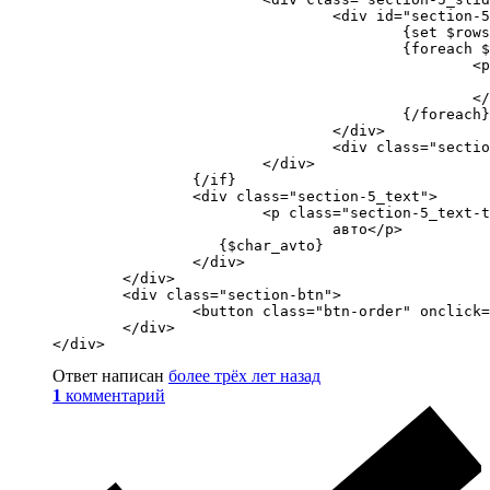
				<div id="section-5_slider" class="owl-carousel">

					{set $rows = $avto_slide | json_decode}

					{foreach $rows as $row}

						<picture class="section-5_img">

							<img src="{$row.avto_img}" alt="{$row.avto_ti
						</picture>

					{/foreach}

				</div>

				<div class="section-5_slider_dots flex"></div>

			</div>

		{/if}

		<div class="section-5_text">

			<p class="section-5_text-title">Характеристика<br>

				авто</p>

		   {$char_avto}

		</div>

	</div>

	<div class="section-btn">

		<button class="btn-order" onclick="location.href='{16 | url}'">Забронировать авто</button>

	</div>

</div>
Ответ написан
более трёх лет назад
1
комментарий