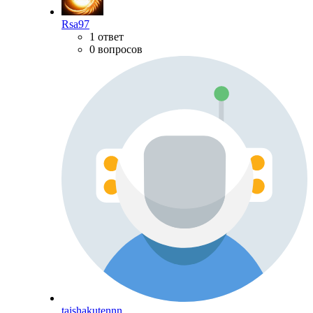
Rsa97
1 ответ
0 вопросов
taishakutennn