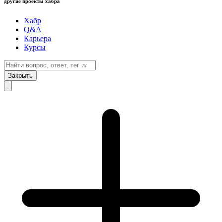
другие проекты хабра
Хабр
Q&A
Карьера
Курсы
Закрыть