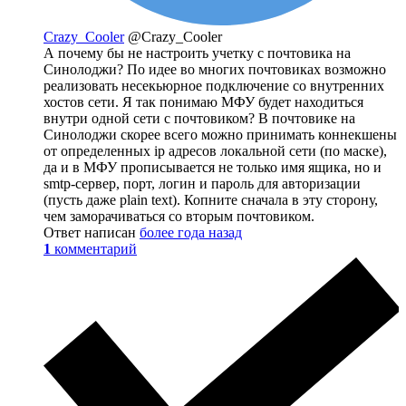
Crazy_Cooler
@Crazy_Cooler
А почему бы не настроить учетку с почтовика на
Синолоджи? По идее во многих почтовиках возможно
реализовать несекьюрное подключение со внутренних
хостов сети. Я так понимаю МФУ будет находиться
внутри одной сети с почтовиком? В почтовике на
Синолоджи скорее всего можно принимать коннекшены
от определенных ip адресов локальной сети (по маске),
да и в МФУ прописывается не только имя ящика, но и
smtp-сервер, порт, логин и пароль для авторизации
(пусть даже plain text). Копните сначала в эту сторону,
чем заморачиваться со вторым почтовиком.
Ответ написан
более года назад
1
комментарий