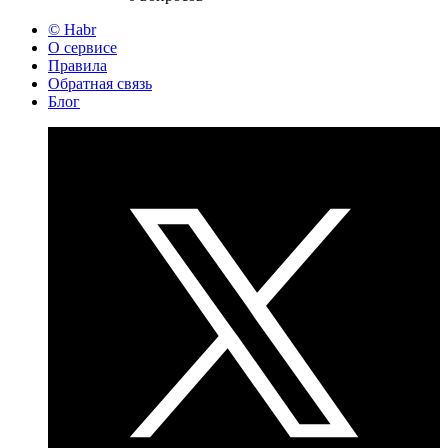
© Habr
О сервисе
Правила
Обратная связь
Блог