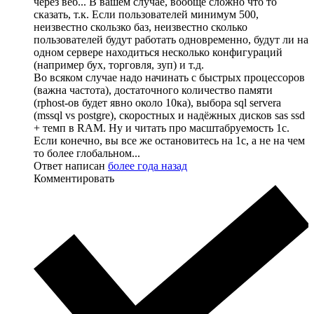
через веб... В вашем случае, вообще сложно что то
сказать, т.к. Если пользователей минимум 500,
неизвестно скользко баз, неизвестно сколько
пользователей будут работать одновременно, будут ли на
одном сервере находиться несколько конфигураций
(например бух, торговля, зуп) и т.д.
Во всяком случае надо начинать с быстрых процессоров
(важна частота), достаточного количество памяти
(rphost-ов будет явно около 10ка), выбора sql servera
(mssql vs postgre), скоростных и надёжных дисков sas ssd
+ темп в RAM. Ну и читать про масштабруемость 1с.
Если конечно, вы все же остановитесь на 1с, а не на чем
то более глобальном...
Ответ написан
более года назад
Комментировать