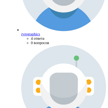
rvregraphics
4 ответа
0 вопросов