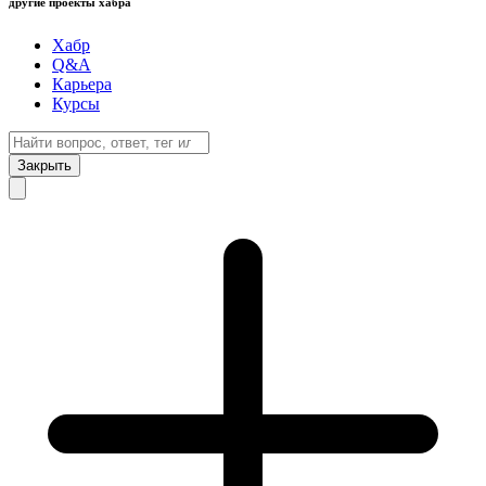
другие проекты хабра
Хабр
Q&A
Карьера
Курсы
Закрыть