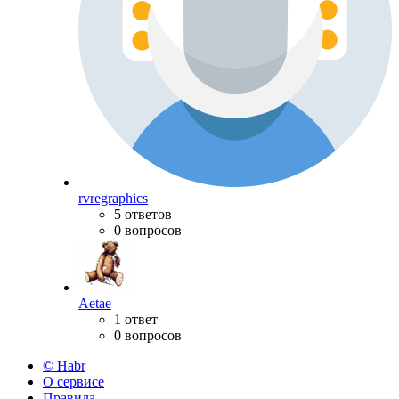
rvregraphics
5 ответов
0 вопросов
Aetae
1 ответ
0 вопросов
© Habr
О сервисе
Правила