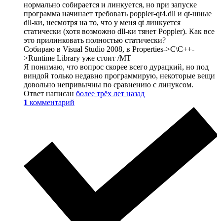
нормально собирается и линкуется, но при запуске
программа начинает требовать poppler-qt4.dll и qt-шные
dll-ки, несмотря на то, что у меня qt линкуется
статически (хотя возможно dll-ки тянет Poppler). Как все
это прилинковать полностью статически?
Собираю в Visual Studio 2008, в Properties->C\C++-
>Runtime Library уже стоит /MT
Я понимаю, что вопрос скорее всего дурацкий, но под
виндой только недавно программирую, некоторые вещи
довольно непривычны по сравнению с линуксом.
Ответ написан
более трёх лет назад
1
комментарий