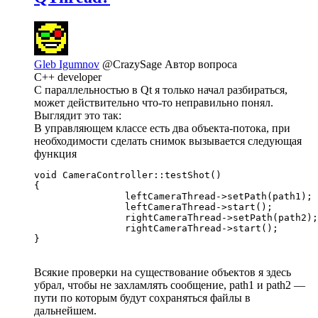
Gleb Igumnov
@CrazySage
Автор вопроса
C++ developer
С параллельностью в Qt я только начал разбираться,
может действительно что-то неправильно понял.
Выглядит это так:
В управляющем классе есть два объекта-потока, при
необходимости сделать снимок вызывается следующая
функция
void CameraController::testShot()

{

		leftCameraThread->setPath(path1);

		leftCameraThread->start();

		rightCameraThread->setPath(path2);

		rightCameraThread->start();

Всякие проверки на существование объектов я здесь
убрал, чтобы не захламлять сообщение, path1 и path2 —
пути по которым будут сохраняться файлы в
дальнейшем.