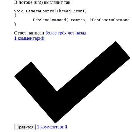
В потоке run() выглядит так:
void CameraControlThread::run()

{

	EdsSendCommand(_camera, kEdsCameraCommand_TakePicture , 0);

Ответ написан
более трёх лет назад
1
комментарий
1
комментарий
Нравится